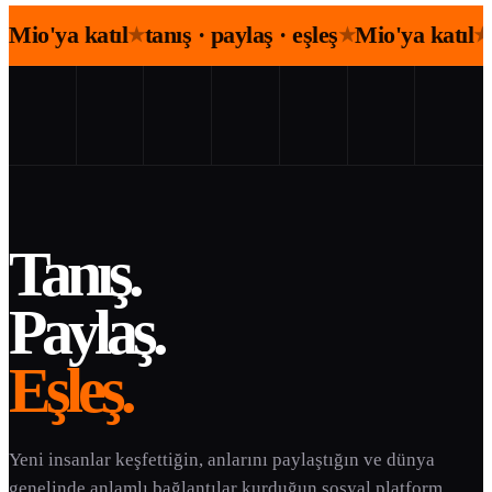
Mio'ya katıl
tanış · paylaş · eşleş
Mio'ya katıl
★
★
★
Tanış.
Paylaş.
Eşleş.
Yeni insanlar keşfettiğin, anlarını paylaştığın ve dünya
genelinde anlamlı bağlantılar kurduğun sosyal platform.