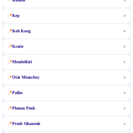
📍
Kandal
0
📍
Kep
0
📍
Koh Kong
0
📍
Kratie
0
📍
Mondolkiri
0
📍
Ŏtâr Méanchey
0
📍
Pailin
0
📍
Phnom Penh
0
📍
Preah Sihanouk
0