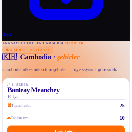
İndir
ANA SAYFA
/
ULKELER
/
CAMBODIA
/
SEHIRLER
25 ŞEHIR · SAYFA 1/1
🇰🇭
Cambodia
·
şehirler
Cambodia ülkesindeki tüm şehirler — üye sayısına göre sıralı.
//
1. ŞEHIR
Banteay Meanchey
10 üye
25
🏙
Toplam şehir
10
👥
Toplam üye
1. şehri gör
→