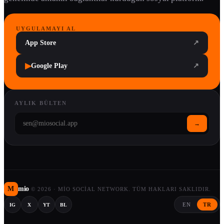
UYGULAMAYI AL
App Store
↗
▶
Google Play
↗
AYLIK BÜLTEN
→
M
mio
©
2026
·
MIO SOCIAL NETWORK. TÜM HAKLARI SAKLIDIR.
EN
TR
IG
X
YT
BL