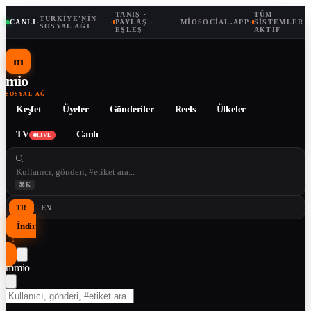
TANIŞ ·
TÜM
TÜRKIYE'NIN
CANLI
·
·
PAYLAŞ ·
MIOSOCIAL.APP
·
SISTEMLER
SOSYAL AĞI
EŞLEŞ
AKTIF
m
mio
SOSYAL AĞ
Keşfet
Üyeler
Gönderiler
Reels
Ülkeler
TV
Canlı
LIVE
⌘K
TR
EN
İndir
↓
m
mio