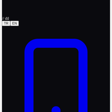
//
dil
TR
EN