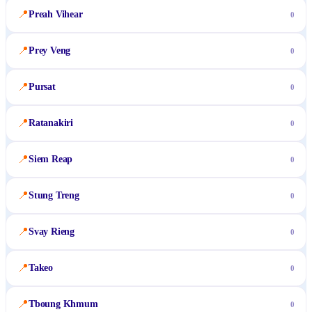
📍
Preah Vihear
0
📍
Prey Veng
0
📍
Pursat
0
📍
Ratanakiri
0
📍
Siem Reap
0
📍
Stung Treng
0
📍
Svay Rieng
0
📍
Takeo
0
📍
Tboung Khmum
0