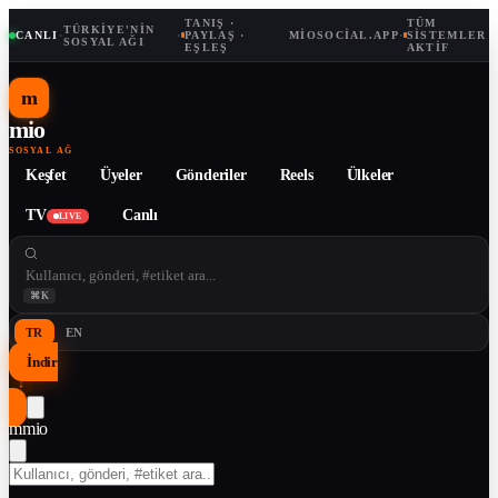
TANIŞ ·
TÜM
TÜRKIYE'NIN
CANLI
·
·
PAYLAŞ ·
MIOSOCIAL.APP
·
SISTEMLER
SOSYAL AĞI
EŞLEŞ
AKTIF
m
mio
SOSYAL AĞ
Keşfet
Üyeler
Gönderiler
Reels
Ülkeler
TV
Canlı
LIVE
⌘K
TR
EN
İndir
↓
m
mio