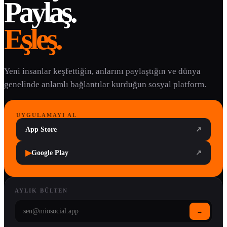
Paylaş.
Eşleş.
Yeni insanlar keşfettiğin, anlarını paylaştığın ve dünya
genelinde anlamlı bağlantılar kurduğun sosyal platform.
UYGULAMAYI AL
App Store
↗
▶
Google Play
↗
AYLIK BÜLTEN
→