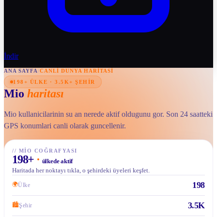
İndir
ANA SAYFA
/
CANLI DUNYA HARITASI
198+ ÜLKE · 3.5K+ ŞEHIR
Mio
haritası
Mio kullanicilarinin su an nerede aktif oldugunu gor. Son 24 saatteki
GPS konumlari canli olarak guncellenir.
//
MIO COĞRAFYASI
198
+
·
ülkede aktif
Haritada her noktayı tıkla, o şehirdeki üyeleri keşfet.
198
🌍
Ülke
3.5K
🏙
Şehir