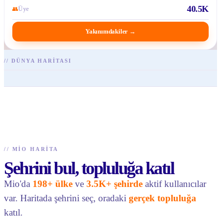
40.5K
👥
Üye
Yakınımdakiler
→
//
DÜNYA HARITASI
//
MIO HARITA
Şehrini bul, topluluğa katıl
Mio'da
198+ ülke
ve
3.5K+ şehirde
aktif kullanıcılar
var. Haritada şehrini seç, oradaki
gerçek topluluğa
katıl.