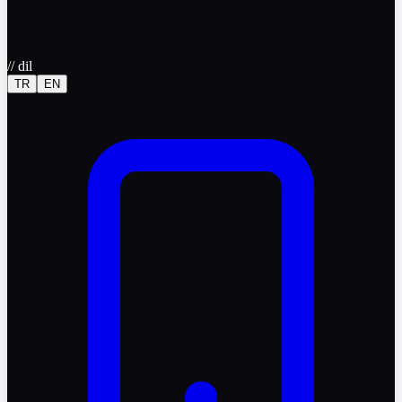
//
dil
TR
EN