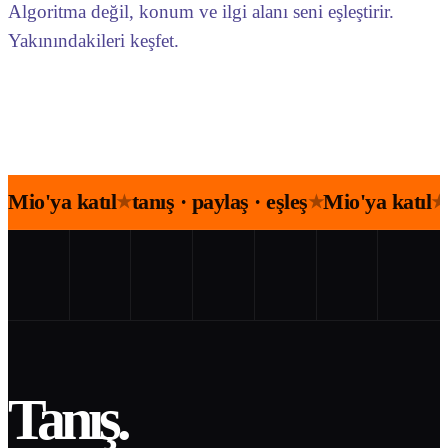
Algoritma değil, konum ve ilgi alanı seni eşleştirir.
Yakınındakileri keşfet.
Mio'ya katıl
tanış · paylaş · eşleş
Mio'ya katıl
★
★
★
Tanış.