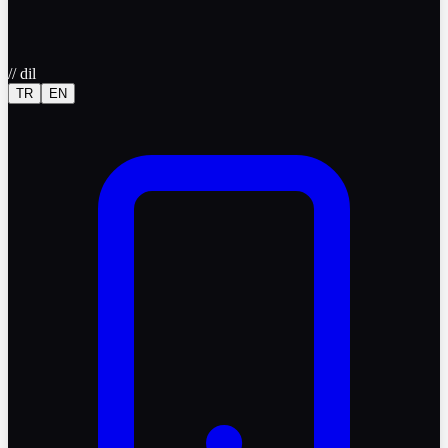
//
dil
TR
EN