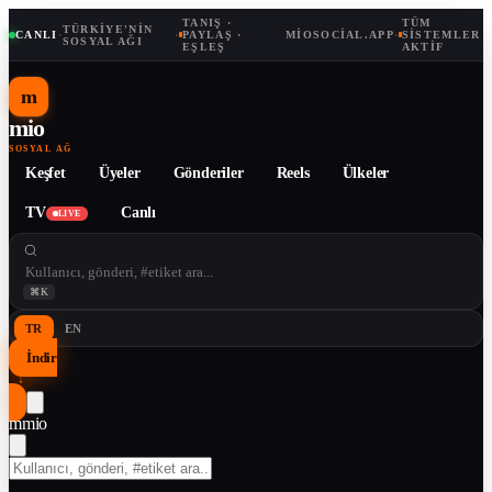
TANIŞ ·
TÜM
TÜRKIYE'NIN
CANLI
·
·
PAYLAŞ ·
MIOSOCIAL.APP
·
SISTEMLER
SOSYAL AĞI
EŞLEŞ
AKTIF
m
mio
SOSYAL AĞ
Keşfet
Üyeler
Gönderiler
Reels
Ülkeler
TV
Canlı
LIVE
⌘K
TR
EN
İndir
↓
m
mio