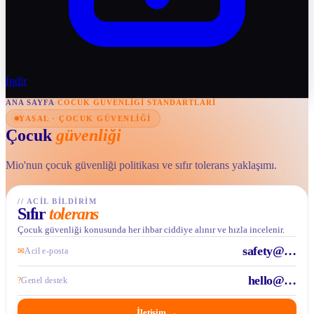
İndir
ANA SAYFA
/
COCUK GUVENLIGI STANDARTLARI
YASAL · ÇOCUK GÜVENLIĞI
Çocuk
güvenliği
Mio'nun çocuk güvenliği politikası ve sıfır tolerans yaklaşımı.
//
ACIL BILDIRIM
Sıfır
tolerans
Çocuk güvenliği konusunda her ihbar ciddiye alınır ve hızla incelenir.
safety@…
✉
Acil e-posta
hello@…
?
Genel destek
İletişim
→