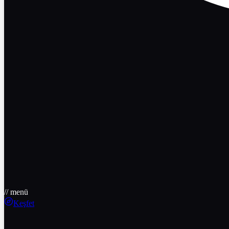
// menü
Keşfet