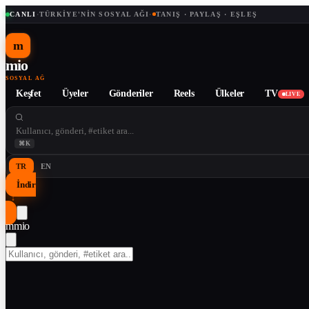
CANLI
·
TÜRKIYE'NIN SOSYAL AĞI
·
TANIŞ · PAYLAŞ · EŞLEŞ
m
mio
SOSYAL AĞ
Keşfet
Üyeler
Gönderiler
Reels
Ülkeler
TV
LIVE
⌘K
TR
EN
İndir
↓
m
mio