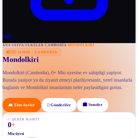
İndir
ANA SAYFA
/
ULKELER
/
CAMBODIA
/
MONDOLKIRI
🇰🇭
ŞEHIR
·
CAMBODIA
Mondolkiri
Mondolkiri (Cambodia), 0+ Mio uyesine ev sahipligi yapiyor.
Burada yasiyor ya da ziyaret etmeyi planliyorsaniz, yerel insanlarla
baglanin ve Mondolkiri insanlarinin neler paylasidigini gorun.
🏙
Semtler
👥
Tüm üyeler
□
Gönderiler
//
ŞEHIR KARTI
0
+
Mio üyesi