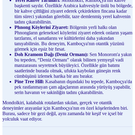
Yerel Kahve Tarlaları:
Mondolkiri, Kamboçya'nın kahve
başkenti sayılır. Özellikle Arabica kahvesiyle ünlü bu bölgede,
bir kahve çiftliğini ziyaret ederek çekirdekten fincana kadar
tüm süreci yakından görebilir, taze demlenmiş yerel kahvenin
tadını çıkarabilirsin.
Phnong Köylerini Ziyaret:
Bölgenin yerli halkı olan
Phnongların geleneksel köylerini ziyaret ederek onların yaşam
tarzlarını, el sanatlarını ve kültürlerini daha yakından
tanıyabilirsin. Bu deneyim, Kamboçya'nın otantik yüzünü
görmek için eşsiz bir fırsat.
Doh Kramom Dağı (Deniz Ormanı):
Sen Monorom'a yakın
bu tepeden, “Deniz Ormanı” olarak bilinen yemyeşil vadi
manzarasını seyretmek büyüleyici. Özellikle gün batımı
saatlerinde burada olmak, ufukta kaybolan güneşin renk
cümbüşünü izlemek harika bir anı bırakır.
Pine Tree Hill:
Kasabanın dışındaki bu tepede, Kamboçya'da
pek rastlanmayan çam ağaçlarının arasında yürüyüş yapabilir,
serin havanın ve sakinliğin tadını çıkarabilirsin.
Mondolkiri, kalabalık rotalardan sıkılan, gerçek ve otantik
deneyimler arayanlar için Kamboçya'nın en özel köşelerinden biri.
Burası, sadece bir gezi değil, aynı zamanda bir keşif ve içsel bir
yolculuk vaat ediyor.