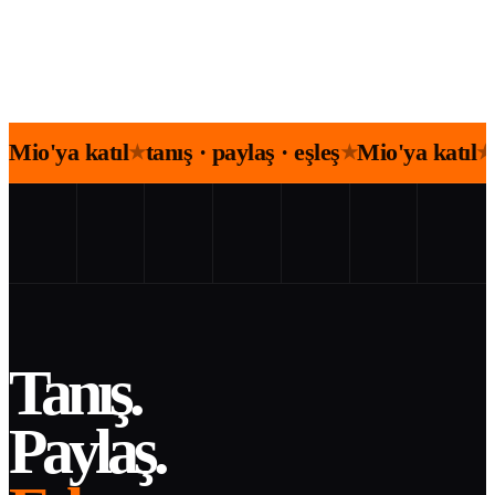
Mio'ya katıl
tanış · paylaş · eşleş
Mio'ya katıl
★
★
★
Tanış.
Paylaş.