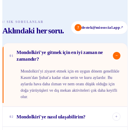
//
SIK SORULANLAR
?
destek@miosocial.app
↗
Aklındaki her soru.
Mondolkiri'ye gitmek için en iyi zaman ne
−
01
zamandır?
Mondolkiri'yi ziyaret etmek için en uygun dönem genellikle
Kasım'dan Şubat'a kadar olan serin ve kuru aylardır. Bu
aylarda hava daha ılıman ve nem oranı düşük olduğu için
doğa yürüyüşleri ve dış mekan aktiviteleri çok daha keyifli
olur.
Mondolkiri'ye nasıl ulaşabilirim?
+
02
Mondolkiri'nin merkezi Sen Monorom'a Phnom Penh'den