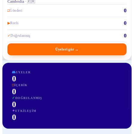
Cambodia · 🇰🇭
0
□
Gönderi
0
▶
Reels
0
✓
Doğrulanmış
Üyeleri gör
→
👥
UYELER
0
□
İÇERIK
0
✓
DOĞRULANMIŞ
0
✦
ETKILEŞIM
0