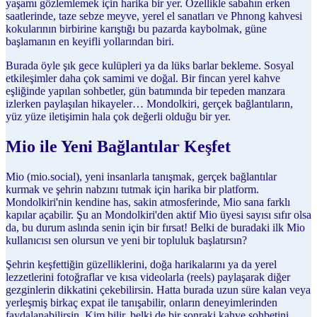
yaşamı gözlemlemek için harika bir yer. Özellikle sabahın erken
saatlerinde, taze sebze meyve, yerel el sanatları ve Phnong kahvesi
kokularının birbirine karıştığı bu pazarda kaybolmak, güne
başlamanın en keyifli yollarından biri.
Burada öyle şık gece kulüpleri ya da lüks barlar bekleme. Sosyal
etkileşimler daha çok samimi ve doğal. Bir fincan yerel kahve
eşliğinde yapılan sohbetler, gün batımında bir tepeden manzara
izlerken paylaşılan hikayeler… Mondolkiri, gerçek bağlantıların,
yüz yüze iletişimin hala çok değerli olduğu bir yer.
Mio ile Yeni Bağlantılar Keşfet
Mio (mio.social), yeni insanlarla tanışmak, gerçek bağlantılar
kurmak ve şehrin nabzını tutmak için harika bir platform.
Mondolkiri'nin kendine has, sakin atmosferinde, Mio sana farklı
kapılar açabilir. Şu an Mondolkiri'den aktif Mio üyesi sayısı sıfır olsa
da, bu durum aslında senin için bir fırsat! Belki de buradaki ilk Mio
kullanıcısı sen olursun ve yeni bir topluluk başlatırsın?
Şehrin keşfettiğin güzelliklerini, doğa harikalarını ya da yerel
lezzetlerini fotoğraflar ve kısa videolarla (reels) paylaşarak diğer
gezginlerin dikkatini çekebilirsin. Hatta burada uzun süre kalan veya
yerleşmiş birkaç expat ile tanışabilir, onların deneyimlerinden
faydalanabilirsin. Kim bilir, belki de bir sonraki kahve sohbetini