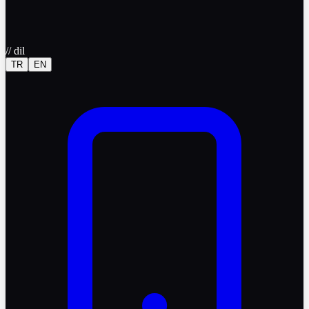
//
dil
TR
EN