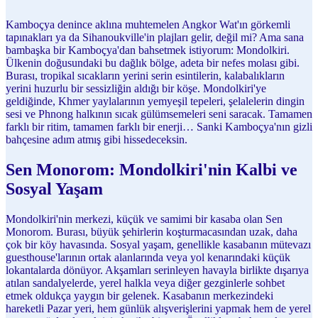
Kamboçya denince aklına muhtemelen Angkor Wat'ın görkemli
tapınakları ya da Sihanoukville'in plajları gelir, değil mi? Ama sana
bambaşka bir Kamboçya'dan bahsetmek istiyorum: Mondolkiri.
Ülkenin doğusundaki bu dağlık bölge, adeta bir nefes molası gibi.
Burası, tropikal sıcakların yerini serin esintilerin, kalabalıkların
yerini huzurlu bir sessizliğin aldığı bir köşe. Mondolkiri'ye
geldiğinde, Khmer yaylalarının yemyeşil tepeleri, şelalelerin dingin
sesi ve Phnong halkının sıcak gülümsemeleri seni saracak. Tamamen
farklı bir ritim, tamamen farklı bir enerji… Sanki Kamboçya'nın gizli
bahçesine adım atmış gibi hissedeceksin.
Sen Monorom: Mondolkiri'nin Kalbi ve
Sosyal Yaşam
Mondolkiri'nin merkezi, küçük ve samimi bir kasaba olan Sen
Monorom. Burası, büyük şehirlerin koşturmacasından uzak, daha
çok bir köy havasında. Sosyal yaşam, genellikle kasabanın mütevazı
guesthouse'larının ortak alanlarında veya yol kenarındaki küçük
lokantalarda dönüyor. Akşamları serinleyen havayla birlikte dışarıya
atılan sandalyelerde, yerel halkla veya diğer gezginlerle sohbet
etmek oldukça yaygın bir gelenek. Kasabanın merkezindeki
hareketli Pazar yeri, hem günlük alışverişlerini yapmak hem de yerel