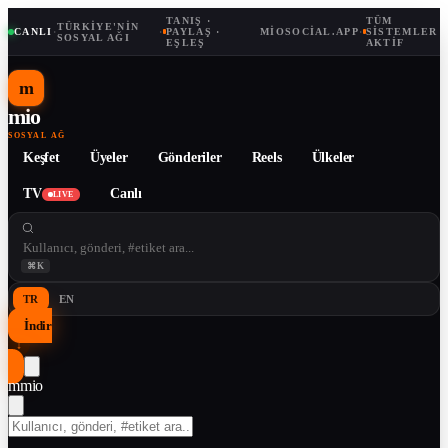
TANIŞ ·
TÜM
TÜRKIYE'NIN
CANLI
·
·
PAYLAŞ ·
MIOSOCIAL.APP
·
SISTEMLER
SOSYAL AĞI
EŞLEŞ
AKTIF
m
mio
SOSYAL AĞ
Keşfet
Üyeler
Gönderiler
Reels
Ülkeler
TV
Canlı
LIVE
⌘K
TR
EN
İndir
↓
m
mio