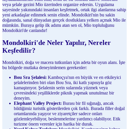
veya şelale gezini Mio üzerinden organize edersin. Uygulama
sayesinde yakınındaki insanları keşfetmek, ortak ilgi alanlarına sahip
yeni arkadaşlar edinmek senin elinde. Mondolkiri'nin bu sakin
doğasında, sanal dünyadan gerçek dostluklara yelken açmak Mio ile
mümkün. Buraya gelip ilk adımı atan sen ol, Mio topluluğunu
Mondolkiri'de canlandır!
Mondolkiri'de Neler Yapılır, Nereler
Keşfedilir?
Mondolkiri, doğa ve macera tutkunları için adeta bir oyun alanı. İşte
bu bölgede mutlaka deneyimlemen gerekenler:
Bou Sra Şelalesi:
Kamboçya'nın en büyük ve en etkileyici
şelalelerinden biri olan Bou Sra, iki katlı yapısıyla göz
kamaştırıyor. Şelalenin serin sularında yüzmek veya
çevresindeki yeşilliklerde piknik yapmak unutulmaz bir
deneyim.
Elephant Valley Project:
Burası bir fil sığınağı, ancak
bildiğimiz turistik gösterilerden çok farklı. Burada filler doğal
ortamlarında yaşıyor ve ziyaretçiler sadece onları
gözlemleyebiliyor, beslenmelerine yardımcı olabiliyor. Etik
turizme önem verenler için harika bir durak.