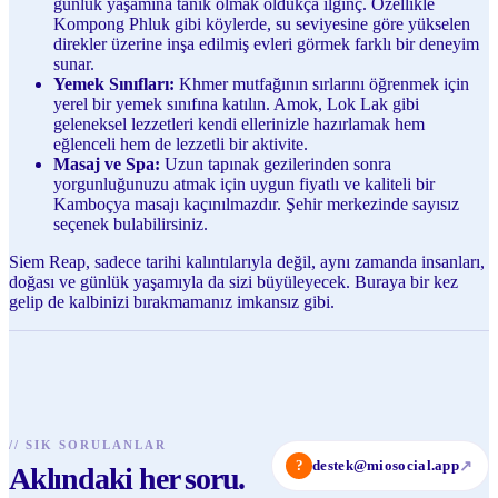
günlük yaşamına tanık olmak oldukça ilginç. Özellikle
Kompong Phluk gibi köylerde, su seviyesine göre yükselen
direkler üzerine inşa edilmiş evleri görmek farklı bir deneyim
sunar.
Yemek Sınıfları:
Khmer mutfağının sırlarını öğrenmek için
yerel bir yemek sınıfına katılın. Amok, Lok Lak gibi
geleneksel lezzetleri kendi ellerinizle hazırlamak hem
eğlenceli hem de lezzetli bir aktivite.
Masaj ve Spa:
Uzun tapınak gezilerinden sonra
yorgunluğunuzu atmak için uygun fiyatlı ve kaliteli bir
Kamboçya masajı kaçınılmazdır. Şehir merkezinde sayısız
seçenek bulabilirsiniz.
Siem Reap, sadece tarihi kalıntılarıyla değil, aynı zamanda insanları,
doğası ve günlük yaşamıyla da sizi büyüleyecek. Buraya bir kez
gelip de kalbinizi bırakmamanız imkansız gibi.
//
SIK SORULANLAR
?
destek@miosocial.app
↗
Aklındaki her soru.