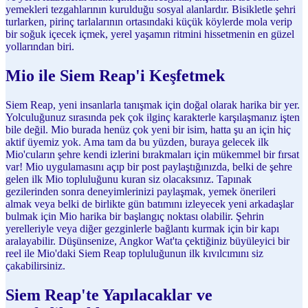
yemekleri tezgahlarının kurulduğu sosyal alanlardır. Bisikletle şehri
turlarken, pirinç tarlalarının ortasındaki küçük köylerde mola verip
bir soğuk içecek içmek, yerel yaşamın ritmini hissetmenin en güzel
yollarından biri.
Mio ile Siem Reap'i Keşfetmek
Siem Reap, yeni insanlarla tanışmak için doğal olarak harika bir yer.
Yolculuğunuz sırasında pek çok ilginç karakterle karşılaşmanız işten
bile değil. Mio burada henüz çok yeni bir isim, hatta şu an için hiç
aktif üyemiz yok. Ama tam da bu yüzden, buraya gelecek ilk
Mio'cuların şehre kendi izlerini bırakmaları için mükemmel bir fırsat
var! Mio uygulamasını açıp bir post paylaştığınızda, belki de şehre
gelen ilk Mio topluluğunu kuran siz olacaksınız. Tapınak
gezilerinden sonra deneyimlerinizi paylaşmak, yemek önerileri
almak veya belki de birlikte gün batımını izleyecek yeni arkadaşlar
bulmak için Mio harika bir başlangıç noktası olabilir. Şehrin
yerelleriyle veya diğer gezginlerle bağlantı kurmak için bir kapı
aralayabilir. Düşünsenize, Angkor Wat'ta çektiğiniz büyüleyici bir
reel ile Mio'daki Siem Reap topluluğunun ilk kıvılcımını siz
çakabilirsiniz.
Siem Reap'te Yapılacaklar ve