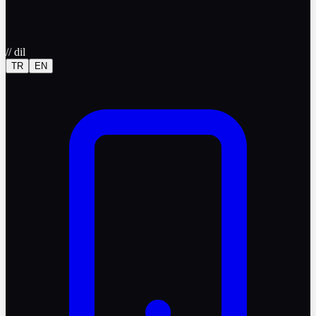
//
dil
TR
EN