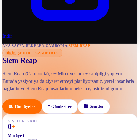
İndir
ANA SAYFA
/
ULKELER
/
CAMBODIA
/
SIEM REAP
🇰🇭
ŞEHIR
·
CAMBODIA
Siem Reap
Siem Reap (Cambodia), 0+ Mio uyesine ev sahipligi yapiyor.
Burada yasiyor ya da ziyaret etmeyi planliyorsaniz, yerel insanlarla
baglanin ve Siem Reap insanlarinin neler paylasidigini gorun.
🏙
Semtler
👥
Tüm üyeler
□
Gönderiler
//
ŞEHIR KARTI
0
+
Mio üyesi