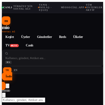
TANIŞ ·
TÜM
TÜRKIYE'NIN
CANLI
·
·
PAYLAŞ ·
MIOSOCIAL.APP
·
SISTEMLER
SOSYAL AĞI
EŞLEŞ
AKTIF
m
mio
SOSYAL AĞ
Keşfet
Üyeler
Gönderiler
Reels
Ülkeler
TV
Canlı
LIVE
⌘K
TR
EN
İndir
↓
m
mio