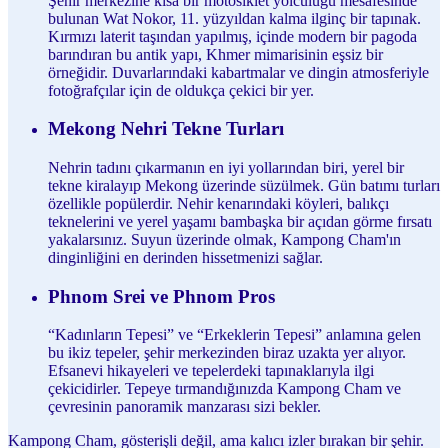
Şehir merkezine kısa bir motosiklet yolculuğu mesafesinde
bulunan Wat Nokor, 11. yüzyıldan kalma ilginç bir tapınak.
Kırmızı laterit taşından yapılmış, içinde modern bir pagoda
barındıran bu antik yapı, Khmer mimarisinin eşsiz bir
örneğidir. Duvarlarındaki kabartmalar ve dingin atmosferiyle
fotoğrafçılar için de oldukça çekici bir yer.
Mekong Nehri Tekne Turları
Nehrin tadını çıkarmanın en iyi yollarından biri, yerel bir
tekne kiralayıp Mekong üzerinde süzülmek. Gün batımı turları
özellikle popülerdir. Nehir kenarındaki köyleri, balıkçı
teknelerini ve yerel yaşamı bambaşka bir açıdan görme fırsatı
yakalarsınız. Suyun üzerinde olmak, Kampong Cham'ın
dinginliğini en derinden hissetmenizi sağlar.
Phnom Srei ve Phnom Pros
“Kadınların Tepesi” ve “Erkeklerin Tepesi” anlamına gelen
bu ikiz tepeler, şehir merkezinden biraz uzakta yer alıyor.
Efsanevi hikayeleri ve tepelerdeki tapınaklarıyla ilgi
çekicidirler. Tepeye tırmandığınızda Kampong Cham ve
çevresinin panoramik manzarası sizi bekler.
Kampong Cham, gösterişli değil, ama kalıcı izler bırakan bir şehir.