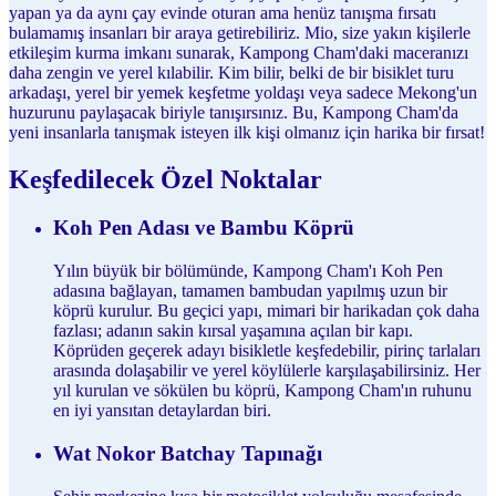
yapan ya da aynı çay evinde oturan ama henüz tanışma fırsatı
bulamamış insanları bir araya getirebiliriz. Mio, size yakın kişilerle
etkileşim kurma imkanı sunarak, Kampong Cham'daki maceranızı
daha zengin ve yerel kılabilir. Kim bilir, belki de bir bisiklet turu
arkadaşı, yerel bir yemek keşfetme yoldaşı veya sadece Mekong'un
huzurunu paylaşacak biriyle tanışırsınız. Bu, Kampong Cham'da
yeni insanlarla tanışmak isteyen ilk kişi olmanız için harika bir fırsat!
Keşfedilecek Özel Noktalar
Koh Pen Adası ve Bambu Köprü
Yılın büyük bir bölümünde, Kampong Cham'ı Koh Pen
adasına bağlayan, tamamen bambudan yapılmış uzun bir
köprü kurulur. Bu geçici yapı, mimari bir harikadan çok daha
fazlası; adanın sakin kırsal yaşamına açılan bir kapı.
Köprüden geçerek adayı bisikletle keşfedebilir, pirinç tarlaları
arasında dolaşabilir ve yerel köylülerle karşılaşabilirsiniz. Her
yıl kurulan ve sökülen bu köprü, Kampong Cham'ın ruhunu
en iyi yansıtan detaylardan biri.
Wat Nokor Batchay Tapınağı