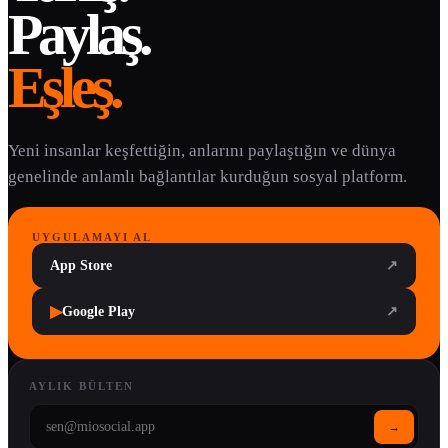
Paylaş.
Eşleş.
Yeni insanlar keşfettiğin, anlarını paylaştığın ve dünya
genelinde anlamlı bağlantılar kurduğun sosyal platform.
UYGULAMAYI AL
App Store
↗
▶
Google Play
↗
AYLIK BÜLTEN
→