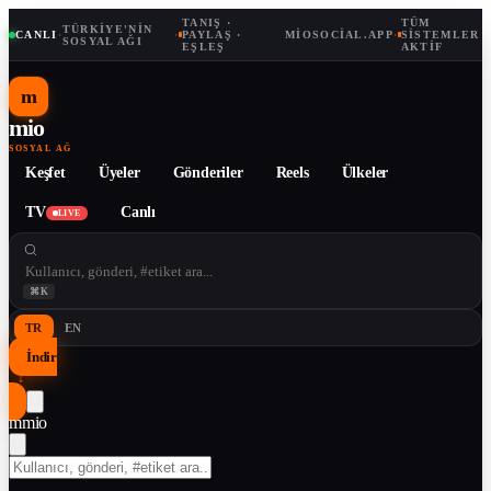
TANIŞ ·
TÜM
TÜRKIYE'NIN
CANLI
·
·
PAYLAŞ ·
MIOSOCIAL.APP
·
SISTEMLER
SOSYAL AĞI
EŞLEŞ
AKTIF
m
mio
SOSYAL AĞ
Keşfet
Üyeler
Gönderiler
Reels
Ülkeler
TV
Canlı
LIVE
⌘K
TR
EN
İndir
↓
m
mio