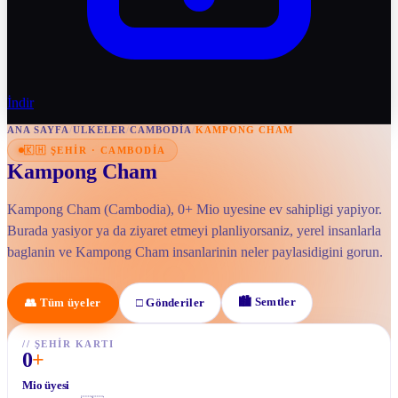
İndir
ANA SAYFA
/
ULKELER
/
CAMBODIA
/
KAMPONG CHAM
🇰🇭
ŞEHIR
·
CAMBODIA
Kampong Cham
Kampong Cham (Cambodia), 0+ Mio uyesine ev sahipligi yapiyor.
Burada yasiyor ya da ziyaret etmeyi planliyorsaniz, yerel insanlarla
baglanin ve Kampong Cham insanlarinin neler paylasidigini gorun.
🏙
Semtler
👥
Tüm üyeler
□
Gönderiler
//
ŞEHIR KARTI
0
+
Mio üyesi