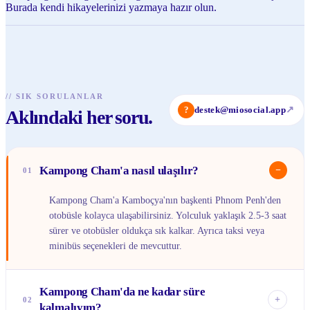
Burada kendi hikayelerinizi yazmaya hazır olun.
//
SIK SORULANLAR
?
destek@miosocial.app
↗
Aklındaki her soru.
Kampong Cham'a nasıl ulaşılır?
−
01
Kampong Cham'a Kamboçya'nın başkenti Phnom Penh'den
otobüsle kolayca ulaşabilirsiniz. Yolculuk yaklaşık 2.5-3 saat
sürer ve otobüsler oldukça sık kalkar. Ayrıca taksi veya
minibüs seçenekleri de mevcuttur.
Kampong Cham'da ne kadar süre
+
02
kalmalıyım?