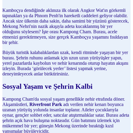
Kamboçya dendiğinde aklınıza ilk olarak Angkor Wat'ın görkemli
tapınakları ya da Phnom Penh'in hareketli caddeleri geliyor olabilir.
Ancak size ülkenin daha sakin, daha samimi bir yüzünü gösterecek,
Mekong Nehri'nin nazik akışıyla adeta kucaklanmış bir yer
olduğunu söylesem? İşte orası Kampong Cham. Burası, acele
etmenizi gerektirmeyen, size gerçek Kamboçya yaşamını fısıldayan
bir şehir.
Büyük turistik kalabalıklardan uzak, kendi ritminde yaşayan bir yer
burası. Şehrin ruhunu anlamak için uzun uzun yürüyüşler yapın,
yerel pazarlarda kaybolun ve nehir kenarında oturup hayatın akışını
izleyin. Burada ‘görülecek yerler’ listesi yapmak yerine,
deneyimleyecek anlar biriktirirsiniz.
Sosyal Yaşam ve Şehrin Kalbi
Kampong Cham'da sosyal yaşam genellikle nehir etrafında döner.
Akşamüstleri,
Riverfront Park
adı verilen nehir kenarı boyunca
uzanan yürüyüş yolunda insanlar toplanır. Aileler çocuklarıyla
oynar, gençler sohbet eder, satıcılar atıştırmalıklar satar. Burası adeta
şehrin açık hava buluşma noktasıdır. Gün batımını izlemek için
mükemmel bir yer; güneşin Mekong üzerinde bıraktığı kızıl
yansımalar büyüleyicidir.