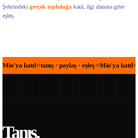
Şehrindeki
gerçek topluluğa
katıl, ilgi alanına göre
eşleş.
Mio'ya katıl
tanış · paylaş · eşleş
Mio'ya katıl
★
★
★
Tanış.