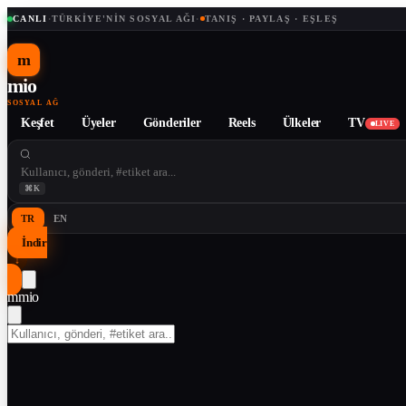
CANLI
·
TÜRKIYE'NIN SOSYAL AĞI
·
TANIŞ · PAYLAŞ · EŞLEŞ
m
mio
SOSYAL AĞ
Keşfet
Üyeler
Gönderiler
Reels
Ülkeler
TV
LIVE
⌘K
TR
EN
İndir
↓
m
mio