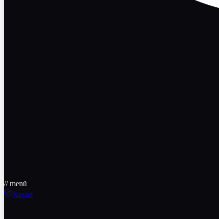
// menü
Keşfet