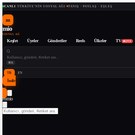
CANLI
·
TÜRKIYE'NIN SOSYAL AĞI
·
TANIŞ · PAYLAŞ · EŞLEŞ
m
mio
SOSYAL AĞ
Keşfet
Üyeler
Gönderiler
Reels
Ülkeler
TV
LIVE
⌘K
TR
EN
İndir
↓
m
mio