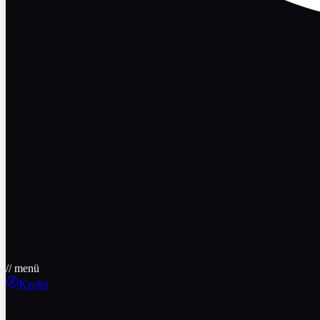
// menü
Keşfet