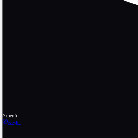
// menü
Keşfet