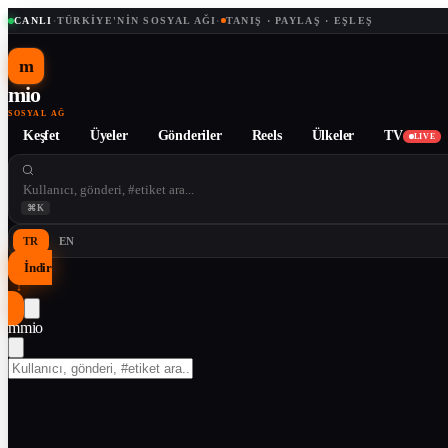
CANLI
·
TÜRKIYE'NIN SOSYAL AĞI
·
TANIŞ · PAYLAŞ · EŞLEŞ
m
mio
SOSYAL AĞ
Keşfet
Üyeler
Gönderiler
Reels
Ülkeler
TV
LIVE
⌘K
TR
EN
İndir
↓
m
mio