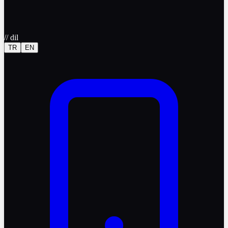
//
dil
TR
EN