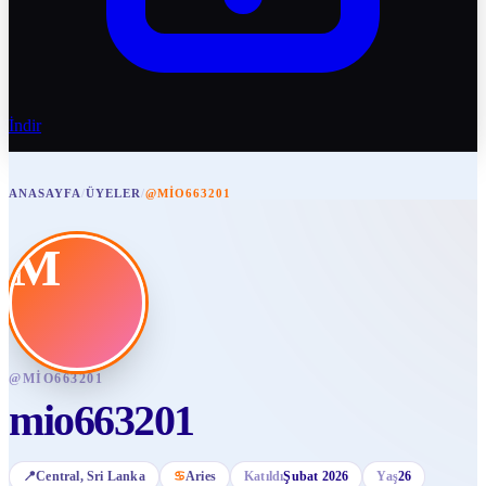
İndir
ANASAYFA
/
ÜYELER
/
@MIO663201
M
@
MIO663201
mio663201
📍
Central
, Sri Lanka
♋
Aries
Katıldı
Şubat 2026
Yaş
26