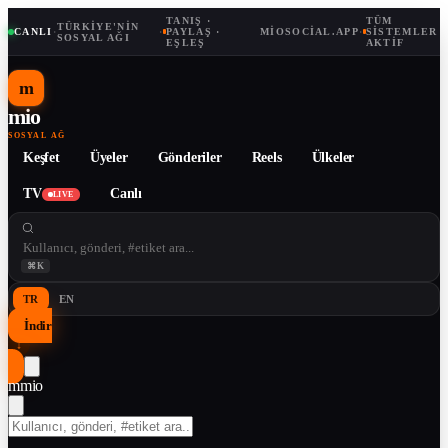
TANIŞ ·
TÜM
TÜRKIYE'NIN
CANLI
·
·
PAYLAŞ ·
MIOSOCIAL.APP
·
SISTEMLER
SOSYAL AĞI
EŞLEŞ
AKTIF
m
mio
SOSYAL AĞ
Keşfet
Üyeler
Gönderiler
Reels
Ülkeler
TV
Canlı
LIVE
⌘K
TR
EN
İndir
↓
m
mio