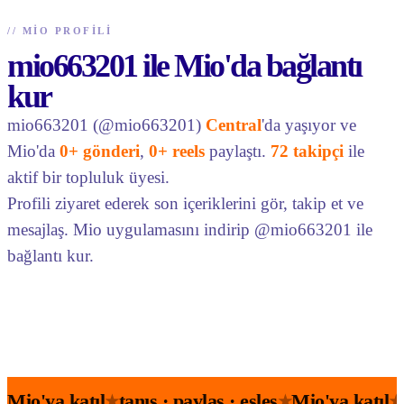
//
MIO PROFILI
mio663201 ile Mio'da bağlantı
kur
mio663201 (@mio663201)
Central
'da yaşıyor ve
Mio'da
0+ gönderi
,
0+ reels
paylaştı.
72 takipçi
ile
aktif bir topluluk üyesi.
Profili ziyaret ederek son içeriklerini gör, takip et ve
mesajlaş. Mio uygulamasını indirip @mio663201 ile
bağlantı kur.
Mio'ya katıl
tanış · paylaş · eşleş
Mio'ya katıl
★
★
★