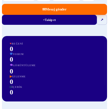
✉
Mesaj gönder
+
Takip et
↗
♥
BEĞENI
0
💬
YORUM
0
👁
GÖRÜNTÜLEME
0
▶
İZLENME
0
□
İÇERIK
0