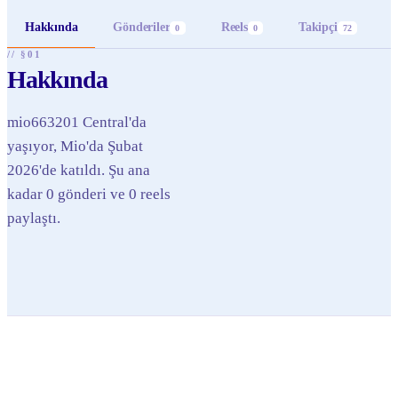
Hakkında
Gönderiler
Reels
Takipçi
0
0
72
// §01
Hakkında
mio663201 Central'da
yaşıyor, Mio'da Şubat
2026'de katıldı. Şu ana
kadar 0 gönderi ve 0 reels
paylaştı.