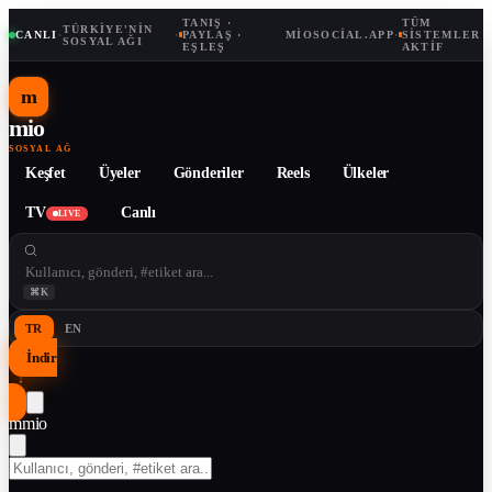
TANIŞ ·
TÜM
TÜRKIYE'NIN
CANLI
·
·
PAYLAŞ ·
MIOSOCIAL.APP
·
SISTEMLER
SOSYAL AĞI
EŞLEŞ
AKTIF
m
mio
SOSYAL AĞ
Keşfet
Üyeler
Gönderiler
Reels
Ülkeler
TV
Canlı
LIVE
⌘K
TR
EN
İndir
↓
m
mio