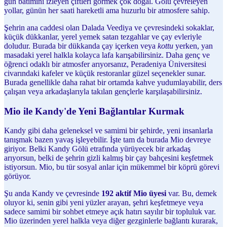
gün batımını izleyen çiftleri görmek çok doğal. Gölü çevreleyen
yollar, günün her saati hareketli ama huzurlu bir atmosfere sahip.
Şehrin ana caddesi olan Dalada Veediya ve çevresindeki sokaklar,
küçük dükkanlar, yerel yemek satan tezgahlar ve çay evleriyle
doludur. Burada bir dükkanda çay içerken veya
kottu
yerken, yan
masadaki yerel halkla kolayca lafa karışabilirsiniz. Daha genç ve
öğrenci odaklı bir atmosfer arıyorsanız, Peradeniya Üniversitesi
civarındaki kafeler ve küçük restoranlar güzel seçenekler sunar.
Burada genellikle daha rahat bir ortamda kahve yudumlayabilir, ders
çalışan veya arkadaşlarıyla takılan gençlerle karşılaşabilirsiniz.
Mio ile Kandy'de Yeni Bağlantılar Kurmak
Kandy gibi daha geleneksel ve samimi bir şehirde, yeni insanlarla
tanışmak bazen yavaş işleyebilir. İşte tam da burada Mio devreye
giriyor. Belki Kandy Gölü etrafında yürüyecek bir arkadaş
arıyorsun, belki de şehrin gizli kalmış bir çay bahçesini keşfetmek
istiyorsun. Mio, bu tür sosyal anlar için mükemmel bir köprü görevi
görüyor.
Şu anda Kandy ve çevresinde
192 aktif Mio üyesi
var. Bu, demek
oluyor ki, senin gibi yeni yüzler arayan, şehri keşfetmeye veya
sadece samimi bir sohbet etmeye açık hatırı sayılır bir topluluk var.
Mio üzerinden yerel halkla veya diğer gezginlerle bağlantı kurarak,