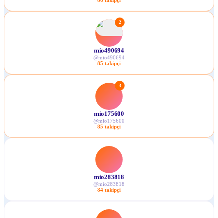
2
mio490694
@
mio490694
85
takipçi
3
mio175600
@
mio175600
85
takipçi
mio283818
@
mio283818
84
takipçi