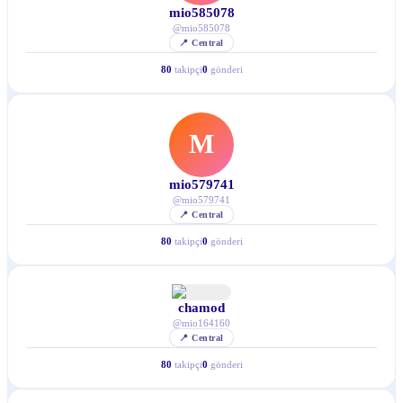
mio585078
@
mio585078
📍
Central
80
takipçi
0
gönderi
M
mio579741
@
mio579741
📍
Central
80
takipçi
0
gönderi
chamod
@
mio164160
📍
Central
80
takipçi
0
gönderi