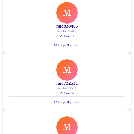
M
mio938465
@
mio938465
📍
Central
82
takipçi
0
gönderi
M
mio732521
@
mio732521
📍
Central
82
takipçi
0
gönderi
M