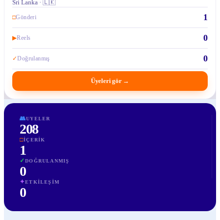
Sri Lanka · 🇱🇰
1
□
Gönderi
0
▶
Reels
0
✓
Doğrulanmış
Üyeleri gör
→
👥
UYELER
208
□
İÇERIK
1
✓
DOĞRULANMIŞ
0
✦
ETKILEŞIM
0