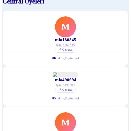
Central Uyeleri
M
mio180845
@
mio180845
📍
Central
86
takipçi
0
gönderi
mio490694
@
mio490694
📍
Central
85
takipçi
0
gönderi
M