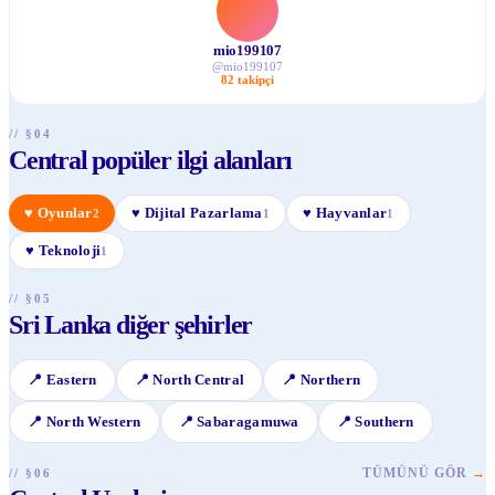
mio199107
@
mio199107
82
takipçi
// §04
Central popüler ilgi alanları
♥
Oyunlar
♥
Dijital Pazarlama
♥
Hayvanlar
2
1
1
♥
Teknoloji
1
// §05
Sri Lanka diğer şehirler
📍
Eastern
📍
North Central
📍
Northern
📍
North Western
📍
Sabaragamuwa
📍
Southern
TÜMÜNÜ GÖR
→
// §06