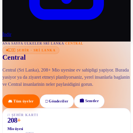
İndir
ANA SAYFA
/
ULKELER
/
SRI LANKA
/
CENTRAL
🇱🇰
ŞEHIR
·
SRI LANKA
Central
Central (Sri Lanka), 208+ Mio uyesine ev sahipligi yapiyor. Burada
yasiyor ya da ziyaret etmeyi planliyorsaniz, yerel insanlarla baglanin
ve Central insanlarinin neler paylasidigini gorun.
🏙
Semtler
👥
Tüm üyeler
□
Gönderiler
//
ŞEHIR KARTI
208
+
Mio üyesi