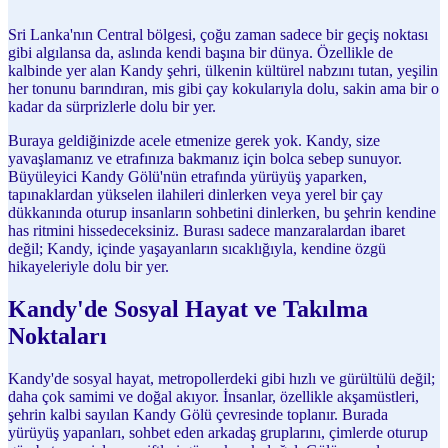
Sri Lanka'nın Central bölgesi, çoğu zaman sadece bir geçiş noktası
gibi algılansa da, aslında kendi başına bir dünya. Özellikle de
kalbinde yer alan Kandy şehri, ülkenin kültürel nabzını tutan, yeşilin
her tonunu barındıran, mis gibi çay kokularıyla dolu, sakin ama bir o
kadar da sürprizlerle dolu bir yer.
Buraya geldiğinizde acele etmenize gerek yok. Kandy, size
yavaşlamanız ve etrafınıza bakmanız için bolca sebep sunuyor.
Büyüleyici Kandy Gölü'nün etrafında yürüyüş yaparken,
tapınaklardan yükselen ilahileri dinlerken veya yerel bir çay
dükkanında oturup insanların sohbetini dinlerken, bu şehrin kendine
has ritmini hissedeceksiniz. Burası sadece manzaralardan ibaret
değil; Kandy, içinde yaşayanların sıcaklığıyla, kendine özgü
hikayeleriyle dolu bir yer.
Kandy'de Sosyal Hayat ve Takılma
Noktaları
Kandy'de sosyal hayat, metropollerdeki gibi hızlı ve gürültülü değil;
daha çok samimi ve doğal akıyor. İnsanlar, özellikle akşamüstleri,
şehrin kalbi sayılan Kandy Gölü çevresinde toplanır. Burada
yürüyüş yapanları, sohbet eden arkadaş gruplarını, çimlerde oturup