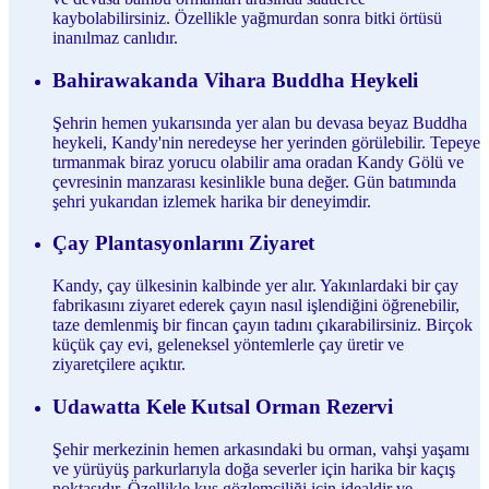
kaybolabilirsiniz. Özellikle yağmurdan sonra bitki örtüsü
inanılmaz canlıdır.
Bahirawakanda Vihara Buddha Heykeli
Şehrin hemen yukarısında yer alan bu devasa beyaz Buddha
heykeli, Kandy'nin neredeyse her yerinden görülebilir. Tepeye
tırmanmak biraz yorucu olabilir ama oradan Kandy Gölü ve
çevresinin manzarası kesinlikle buna değer. Gün batımında
şehri yukarıdan izlemek harika bir deneyimdir.
Çay Plantasyonlarını Ziyaret
Kandy, çay ülkesinin kalbinde yer alır. Yakınlardaki bir çay
fabrikasını ziyaret ederek çayın nasıl işlendiğini öğrenebilir,
taze demlenmiş bir fincan çayın tadını çıkarabilirsiniz. Birçok
küçük çay evi, geleneksel yöntemlerle çay üretir ve
ziyaretçilere açıktır.
Udawatta Kele Kutsal Orman Rezervi
Şehir merkezinin hemen arkasındaki bu orman, vahşi yaşamı
ve yürüyüş parkurlarıyla doğa severler için harika bir kaçış
noktasıdır. Özellikle kuş gözlemciliği için idealdir ve