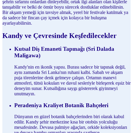
şehrin sırlarını onlardan dinleyebilir, ortak ilgi alanları olan kişilerle
tanışabilir ve belki de ömür boyu sürecek dostluklar edinebilirsin.
Bir akşam yemeği için tavsiye almak, yerel bir festivale katılmak ya
da sadece bir fincan çay içmek için kolayca bir buluşma
ayarlayabilirsin.
Kandy ve Çevresinde Keşfedilecekler
Kutsal Diş Emaneti Tapınağı (Sri Dalada
Maligawa)
Kandy'nin en ikonik yapısı. Burası sadece bir tapınak değil,
aynı zamanda Sri Lanka'nın ruhani kalbi. Sabah ve akşam
puja törenlerine denk gelmeye çalışın. Ortamın manevi
atmosferi, tütsü kokuları ve davul sesleriyle birleşerek eşsiz bir
deneyim sunar. Kutsallığına saygı göstererek giyinmeyi
unutmayın.
Peradeniya Kraliyet Botanik Bahçeleri
Dünyanın en güzel botanik bahçelerinden biri olarak kabul
edilir. Kandy şehir merkezine kısa bir otobüs yolculuğu
mesafesinde. Devasa palmiye ağaçları, orkide koleksiyonları
ve devasa bambu ormanları arasında saatlerce