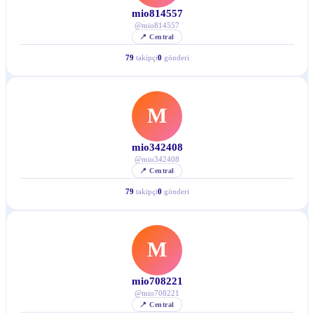
mio814557
@
mio814557
📍
Central
79
takipçi
0
gönderi
M
mio342408
@
mio342408
📍
Central
79
takipçi
0
gönderi
M
mio708221
@
mio708221
📍
Central