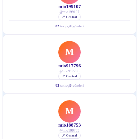
mio199107
@
mio199107
📍
Central
82
takipçi
0
gönderi
M
mio917796
@
mio917796
📍
Central
82
takipçi
0
gönderi
M
mio188753
@
mio188753
📍
Central