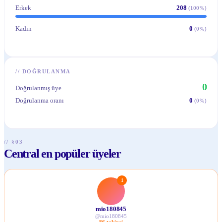
Erkek
208
(
100
%)
Kadın
0
(
0
%)
//
DOĞRULANMA
0
Doğrulanmış üye
Doğrulanma oranı
0
(
0
%)
// §03
Central en popüler üyeler
1
mio180845
@
mio180845
86
takipçi