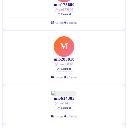
mio175600
@
mio175600
📍
Central
85
takipçi
0
gönderi
M
mio283818
@
mio283818
📍
Central
84
takipçi
0
gönderi
mio614385
@
mio614385
📍
Central
82
takipçi
0
gönderi