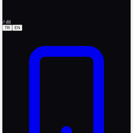
//
dil
TR
EN