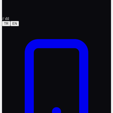
//
dil
TR
EN