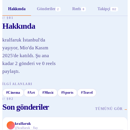
Hakkında
Gönderiler
Reels
Takipçi
2
0
112
// §01
Hakkında
kralfaruk İstanbul'da
yaşıyor, Mio'da Kasım
2025'de katıldı. Şu ana
kadar 2 gönderi ve 0 reels
paylaştı.
İLGI ALANLARI
#
Cinema
#
Art
#
Music
#
Sports
#
Travel
// §02
Son gönderiler
TÜMÜNÜ GÖR
→
kralfaruk
@
kralfaruk
·
8ay