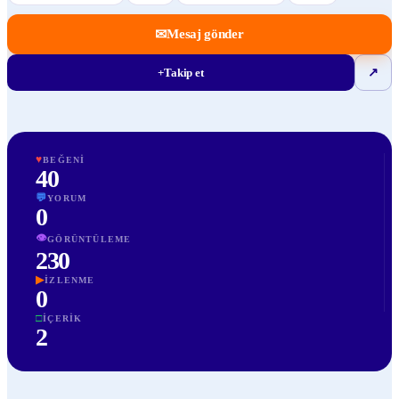
✉
Mesaj gönder
+
Takip et
↗
♥
BEĞENI
40
💬
YORUM
0
👁
GÖRÜNTÜLEME
230
▶
İZLENME
0
□
İÇERIK
2