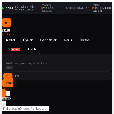
TANIŞ ·
TÜM
TÜRKIYE'NIN
CANLI
·
·
PAYLAŞ ·
MIOSOCIAL.APP
·
SISTEMLER
SOSYAL AĞI
EŞLEŞ
AKTIF
m
mio
SOSYAL AĞ
Keşfet
Üyeler
Gönderiler
Reels
Ülkeler
TV
Canlı
LIVE
⌘K
TR
EN
İndir
↓
m
mio