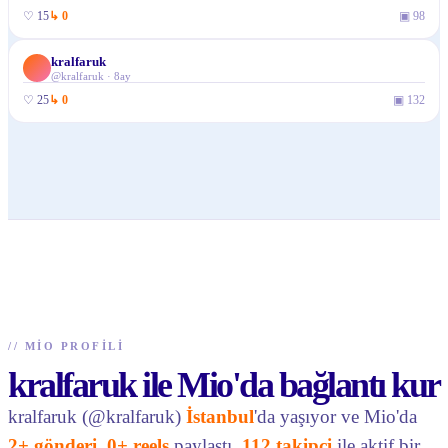
♡
15
↳
0
▣
98
kralfaruk
@
kralfaruk
·
8ay
♡
25
↳
0
▣
132
//
MIO PROFILI
kralfaruk ile Mio'da bağlantı kur
kralfaruk (@kralfaruk)
İstanbul
'da yaşıyor ve Mio'da
2+ gönderi
,
0+ reels
paylaştı.
112 takipçi
ile aktif bir