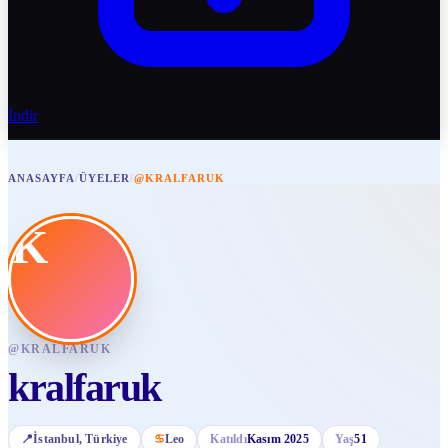
İndir
ANASAYFA
/
ÜYELER
/
@KRALFARUK
K
@
KRALFARUK
kralfaruk
📍
İstanbul
, Türkiye
♋
Leo
Katıldı
Kasım 2025
Yaş
51