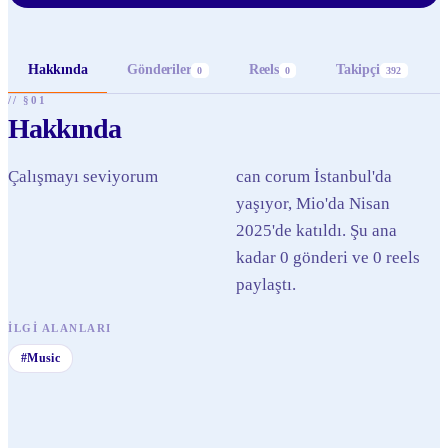
Hakkında
Gönderiler
Reels
Takipçi
0
0
392
// §01
Hakkında
Çalışmayı seviyorum
can corum İstanbul'da
yaşıyor, Mio'da Nisan
2025'de katıldı. Şu ana
kadar 0 gönderi ve 0 reels
paylaştı.
İLGI ALANLARI
#
Music