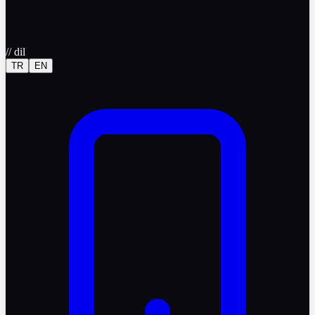
//
dil
TR
EN