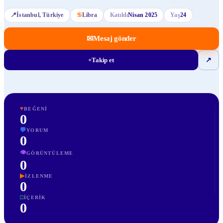
📍
İstanbul
, Türkiye
♋
Libra
Katıldı
Nisan 2025
Yaş
24
✉
Mesaj gönder
+
Takip et
↗
♥
BEĞENI
0
💬
YORUM
0
👁
GÖRÜNTÜLEME
0
▶
İZLENME
0
□
İÇERIK
0