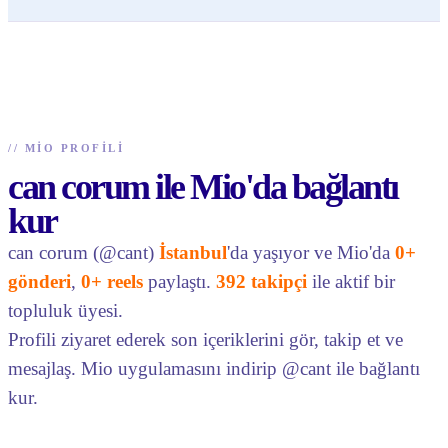
//
MIO PROFILI
can corum ile Mio'da bağlantı
kur
can corum (@cant)
İstanbul
'da yaşıyor ve Mio'da
0+
gönderi
,
0+ reels
paylaştı.
392 takipçi
ile aktif bir
topluluk üyesi.
Profili ziyaret ederek son içeriklerini gör, takip et ve
mesajlaş. Mio uygulamasını indirip @cant ile bağlantı
kur.