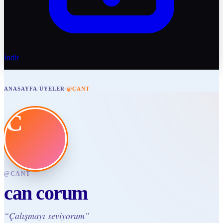
İndir
ANASAYFA
/
ÜYELER
/
@CANT
C
@
CANT
can corum
“
Çalışmayı seviyorum
”