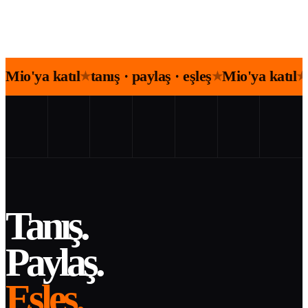
Mio'ya katıl
tanış · paylaş · eşleş
Mio'ya katıl
★
★
★
Tanış.
Paylaş.
Eşleş.