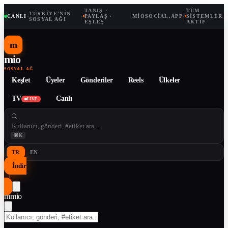
TANIŞ ·
TÜM
TÜRKIYE'NIN
CANLI
·
·
PAYLAŞ ·
MIOSOCIAL.APP
·
SISTEMLER
SOSYAL AĞI
EŞLEŞ
AKTIF
m
mio
SOSYAL AĞ
Keşfet
Üyeler
Gönderiler
Reels
Ülkeler
TV
Canlı
LIVE
⌘K
TR
EN
İndir
↓
m
mio