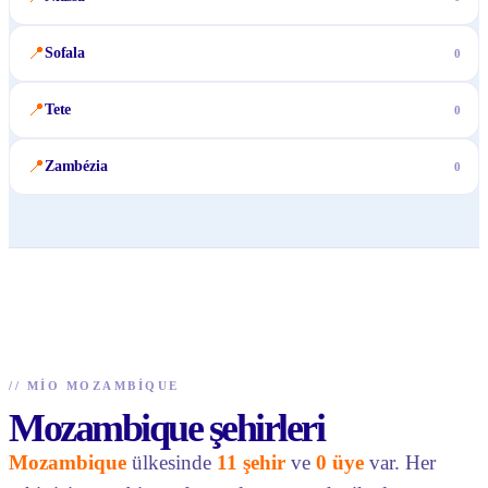
📍
Sofala
0
📍
Tete
0
📍
Zambézia
0
//
MIO MOZAMBIQUE
Mozambique şehirleri
Mozambique
ülkesinde
11 şehir
ve
0 üye
var. Her