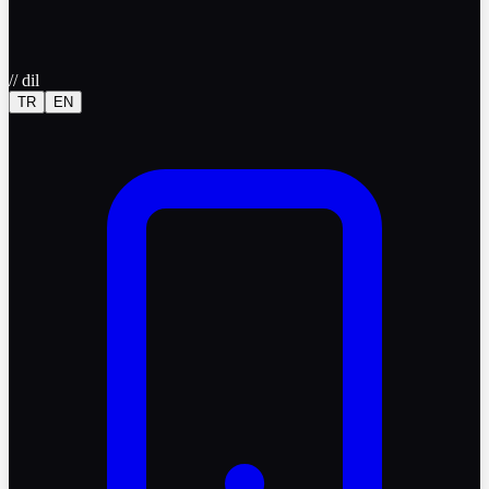
//
dil
TR
EN