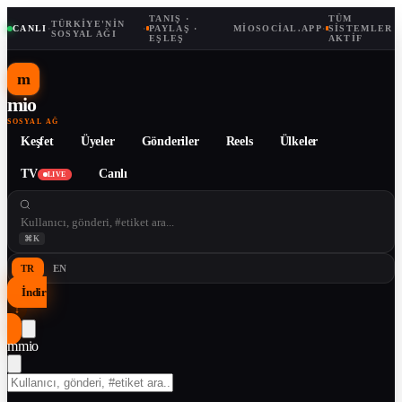
TANIŞ ·
TÜM
TÜRKIYE'NIN
CANLI
·
·
PAYLAŞ ·
MIOSOCIAL.APP
·
SISTEMLER
SOSYAL AĞI
EŞLEŞ
AKTIF
m
mio
SOSYAL AĞ
Keşfet
Üyeler
Gönderiler
Reels
Ülkeler
TV
Canlı
LIVE
⌘K
TR
EN
İndir
↓
m
mio