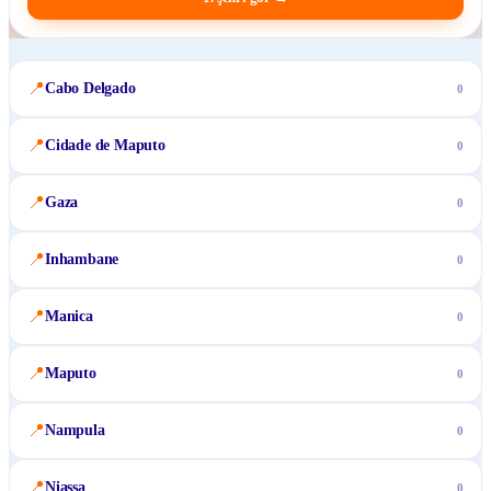
📍
Cabo Delgado
0
📍
Cidade de Maputo
0
📍
Gaza
0
📍
Inhambane
0
📍
Manica
0
📍
Maputo
0
📍
Nampula
0
📍
Niassa
0