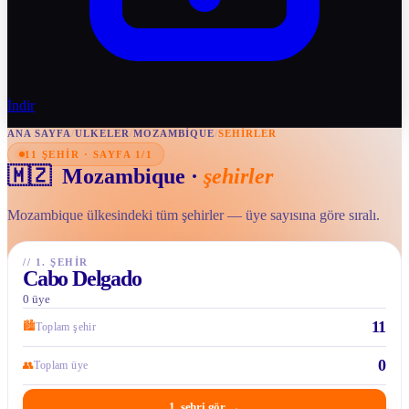
İndir
ANA SAYFA
/
ULKELER
/
MOZAMBIQUE
/
SEHIRLER
11 ŞEHIR · SAYFA 1/1
🇲🇿
Mozambique
·
şehirler
Mozambique ülkesindeki tüm şehirler — üye sayısına göre sıralı.
//
1. ŞEHIR
Cabo Delgado
0 üye
11
🏙
Toplam şehir
0
👥
Toplam üye
1. şehri gör
→