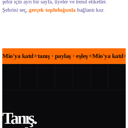
şehir için ayrı bir sayfa, üyeler ve trend etiketler.
Şehrini seç,
gerçek topluluğunla
bağlantı kur.
Mio'ya katıl
tanış · paylaş · eşleş
Mio'ya katıl
★
★
★
Tanış.