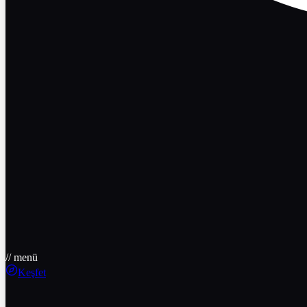
// menü
Keşfet