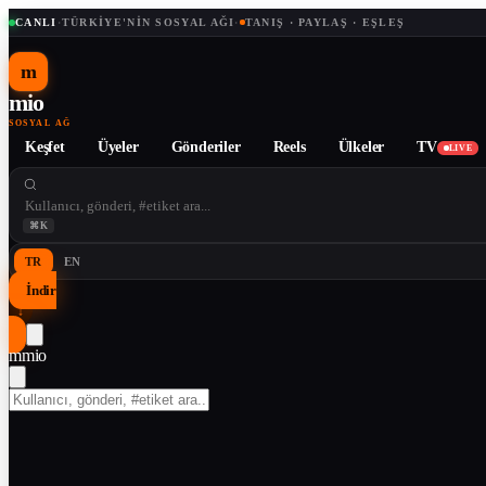
CANLI
·
TÜRKIYE'NIN SOSYAL AĞI
·
TANIŞ · PAYLAŞ · EŞLEŞ
m
mio
SOSYAL AĞ
Keşfet
Üyeler
Gönderiler
Reels
Ülkeler
TV
LIVE
⌘K
TR
EN
İndir
↓
m
mio