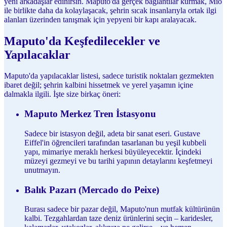
yeni arkadaşlar edinirsin. Maputo'da gerçek bağlantılar kurmak, Mio
ile birlikte daha da kolaylaşacak, şehrin sıcak insanlarıyla ortak ilgi
alanları üzerinden tanışmak için yepyeni bir kapı aralayacak.
Maputo'da Keşfedilecekler ve
Yapılacaklar
Maputo'da yapılacaklar listesi, sadece turistik noktaları gezmekten
ibaret değil; şehrin kalbini hissetmek ve yerel yaşamın içine
dalmakla ilgili. İşte size birkaç öneri:
Maputo Merkez Tren İstasyonu
Sadece bir istasyon değil, adeta bir sanat eseri. Gustave
Eiffel'in öğrencileri tarafından tasarlanan bu yeşil kubbeli
yapı, mimariye meraklı herkesi büyüleyecektir. İçindeki
müzeyi gezmeyi ve bu tarihi yapının detaylarını keşfetmeyi
unutmayın.
Balık Pazarı (Mercado do Peixe)
Burası sadece bir pazar değil, Maputo'nun mutfak kültürünün
kalbi. Tezgahlardan taze deniz ürünlerini seçin – karidesler,