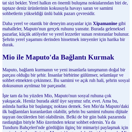
tat sizi bekler. Yerel halkın en önemli buluşma noktalarından biri de,
taptaze deniz ürünlerinin kokusuyla havayı saran ve samimi
sohbetlerin yükseldiği ünlü balık pazarı çevresidir.
Daha yerel ve otantik bir deneyim arayanlar için
Xipamanine
gibi
mahalleler, Maputo'nun gerçek ruhunu yansıtır. Burada geleneksel
pazarlar, küçük atölyeler ve yerel lezzetler sunan restoranlar bulunur.
Şehrin yerel yaşamını derinden hissetmek isteyenler için harika bir
durak.
Mio ile Maputo'da Bağlantı Kurmak
Maputo, bağlantı kurmanın ve yeni insanlarla tanışmanın doğal bir
parçası olduğu bir şehir. İnsanlar birbirine gülümser, selamlaşır ve
sohbet etmekten çekinmez. Bu samimi ve açık ruh hali, şehrin sosyal
dokusunun ayrılmaz bir parçasıdır.
İşte tam da bu yüzden Mio, Maputo'nun sosyal ruhuna çok
yakışacak. Henüz burada aktif üye sayımız sıfır, evet. Ama bu,
aslında harika bir başlangıç noktası demek. Sen Mio'da Maputo'daki
ilk bağlantıları kuranlardan olabilir, şehrin bu samimi ruhunu dijitale
taşıyan öncülerden biri olabilirsin. Belki de bir gün balık pazarında
rastlaştığın biriyle Mio üzerinden tekrar sohbet edersin. Ya da
Tunduru Bahçeleri'nde gördüğün ilginç bir mimariyi paylaşmak için