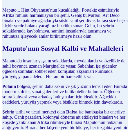
Maputo... Hint Okyanusu'nun kucakladığı, Portekiz esintileriyle
Afrika ruhunu harmanlayan bir şehir. Geniş bulvarları, Art Deco
binaları ve palmiye ağaçlarıyla süslü sahil şeridiyle, burası size başka
hiçbir yerde bulamayacağınız bir ritim sunar. Gelin, bu şehrin
sokaklarında kaybolmaya, samimi insanlarıyla tanışmaya ve
ruhunuza işleyecek anılar biriktirmeye hazır olun.
Maputo'nun Sosyal Kalbi ve Mahalleleri
Maputo'da insanlar yaşamı sokaklarda, meydanlarda ve özellikle de
sahil boyunca uzanan Marginal'de yaşar. Sabahları işe gidenler,
öğleden sonraları sohbet eden komşular, akşamları kumsalda
yürüyüş yapan aileler... Her an bir hareketlilik var.
Polana
bölgesi, şehrin daha sakin ve şık yüzünü temsil eder. Burada
modern kafeler, sanat galerileri ve butik oteller bulunur. Öğleden
sonra kahvesi veya arkadaş buluşmaları için idealdir. Ağaçlıklı
caddeleri, yürüyüş yapmak veya bisiklete binmek için davetkardır.
Şehrin tarihi ve ticari merkezi olan
Baixa
ise bambaşka bir enerjiye
sahip. Canlı pazarları, kolonyal döneme ait etkileyici binaları ve her
köşede yankılanan Afrika ritimleriyle burası Maputo'nun nabzının
attığı yerdir. Burada her köşede yeni bir hikaye, her tezgahta yeni bir