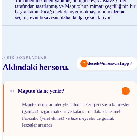
Tamamen metalden yapılmış bu ilginç ev, Gustave Eiffel
tarafından tasarlanmış ve Maputo'nun mimari çeşitliliğinin bir
başka kanıtı. Sıcağa pek de uygun olmayan bu malzeme
seçimi, evin hikayesini daha da ilgi çekici kılıyor.
//
SIK SORULANLAR
?
destek@miosocial.app
↗
Aklındaki her soru.
Maputo'da ne yenir?
−
01
Maputo, deniz ürünleriyle ünlüdür. Peri-peri soslu karidesler
(gambas), ızgara balıklar ve kalamar mutlaka denenmeli.
Pãozinho (yerel ekmek) ve taze meyveler de günlük
lezzetler arasında.