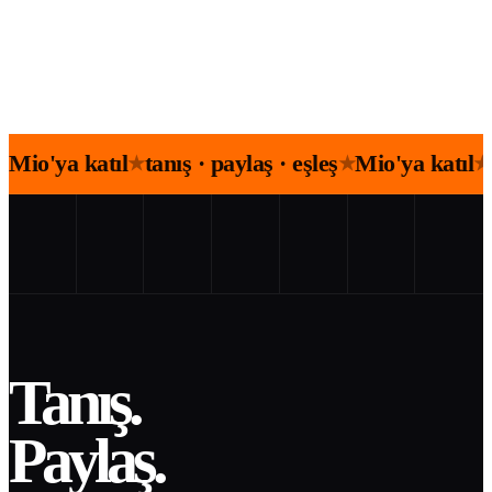
Mio'ya katıl
tanış · paylaş · eşleş
Mio'ya katıl
★
★
★
Tanış.
Paylaş.