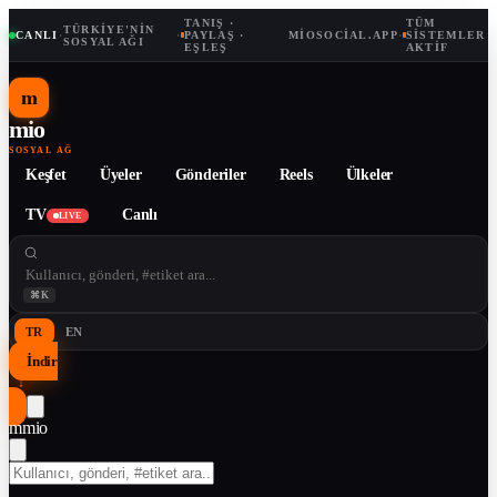
TANIŞ ·
TÜM
TÜRKIYE'NIN
CANLI
·
·
PAYLAŞ ·
MIOSOCIAL.APP
·
SISTEMLER
SOSYAL AĞI
EŞLEŞ
AKTIF
m
mio
SOSYAL AĞ
Keşfet
Üyeler
Gönderiler
Reels
Ülkeler
TV
Canlı
LIVE
⌘K
TR
EN
İndir
↓
m
mio