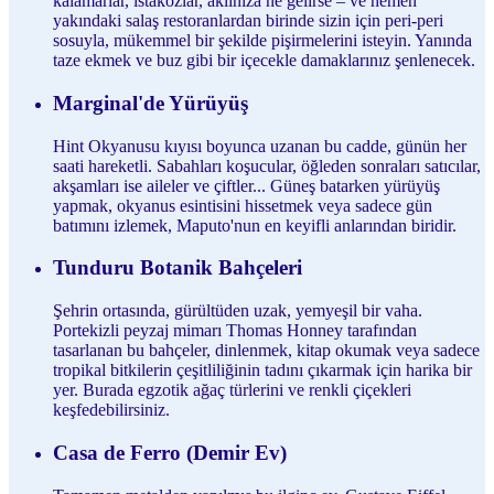
kalamarlar, ıstakozlar, aklınıza ne gelirse – ve hemen
yakındaki salaş restoranlardan birinde sizin için peri-peri
sosuyla, mükemmel bir şekilde pişirmelerini isteyin. Yanında
taze ekmek ve buz gibi bir içecekle damaklarınız şenlenecek.
Marginal'de Yürüyüş
Hint Okyanusu kıyısı boyunca uzanan bu cadde, günün her
saati hareketli. Sabahları koşucular, öğleden sonraları satıcılar,
akşamları ise aileler ve çiftler... Güneş batarken yürüyüş
yapmak, okyanus esintisini hissetmek veya sadece gün
batımını izlemek, Maputo'nun en keyifli anlarından biridir.
Tunduru Botanik Bahçeleri
Şehrin ortasında, gürültüden uzak, yemyeşil bir vaha.
Portekizli peyzaj mimarı Thomas Honney tarafından
tasarlanan bu bahçeler, dinlenmek, kitap okumak veya sadece
tropikal bitkilerin çeşitliliğinin tadını çıkarmak için harika bir
yer. Burada egzotik ağaç türlerini ve renkli çiçekleri
keşfedebilirsiniz.
Casa de Ferro (Demir Ev)