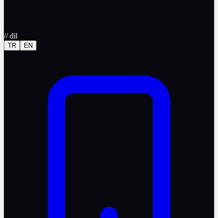
//
dil
TR
EN