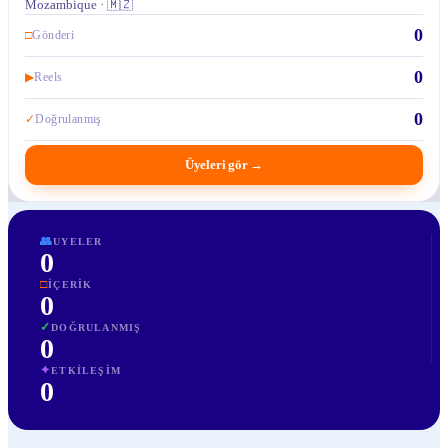
Mozambique · 🇲🇿
0
□
Gönderi
0
▶
Reels
0
✓
Doğrulanmış
Üyeleri gör
→
👥
UYELER
0
□
İÇERIK
0
✓
DOĞRULANMIŞ
0
✦
ETKILEŞIM
0