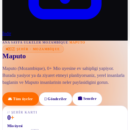
İndir
ANA SAYFA
/
ULKELER
/
MOZAMBIQUE
/
MAPUTO
🇲🇿
ŞEHIR
·
MOZAMBIQUE
Maputo
Maputo (Mozambique), 0+ Mio uyesine ev sahipligi yapiyor.
Burada yasiyor ya da ziyaret etmeyi planliyorsaniz, yerel insanlarla
baglanin ve Maputo insanlarinin neler paylasidigini gorun.
🏙
Semtler
👥
Tüm üyeler
□
Gönderiler
//
ŞEHIR KARTI
0
+
Mio üyesi