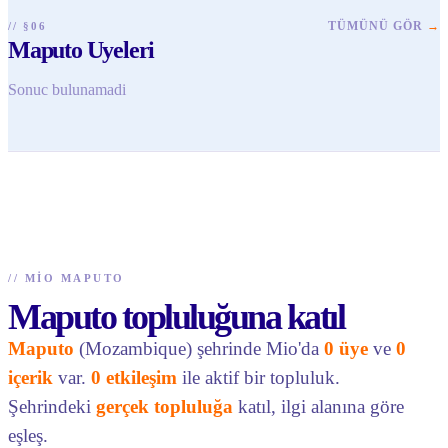
TÜMÜNÜ GÖR
→
// §06
Maputo Uyeleri
Sonuc bulunamadi
//
MIO MAPUTO
Maputo topluluğuna katıl
Maputo
(Mozambique) şehrinde Mio'da
0 üye
ve
0
içerik
var.
0 etkileşim
ile aktif bir topluluk.
Şehrindeki
gerçek topluluğa
katıl, ilgi alanına göre
eşleş.