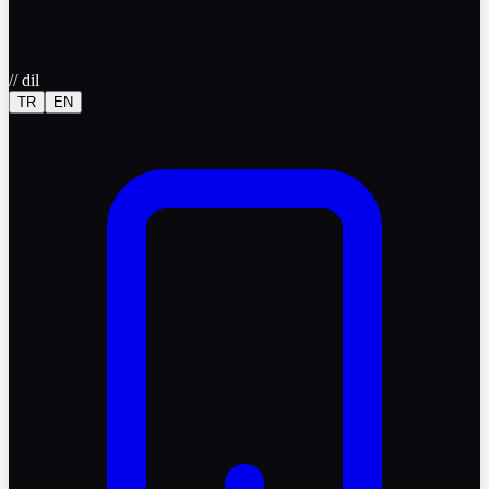
//
dil
TR
EN