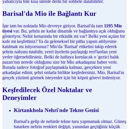
yabancıyla bile kısa sürede derin bir sohbete dalabilirler.
Barisal'da Mio ile Bağlantı Kur
İşte tam bu noktada Mio devreye giriyor. Barisal'da tam
1195 Mio
üyesi
var. Bu, şehrin ne kadar dinamik ve bağlantıya açık olduğunu
gösteriyor. Nehir kenarında bir etkinlik mi var? Belki yeni açılan bir
kafe mi keşfettiniz? Ya da geleneksel bir pitha yapım atölyesine
katılmak mı istiyorsunuz? Mio'da 'Barisal' etiketini takip ederek
şehrin nabzını tutabilir, yerel üyelerin paylaştığı reel'lardan yeni
yerler öğrenebilirsiniz. Belki de haftaya kurulacak o 'gezici balık
pazarı'nın nerede olduğunu size bir Mio arkadaşınız haber verir.
Burada sadece fotoğraf paylaşmakla kalmaz, gerçekten yeni
arkadaşlar edinir, şehri onlarla birlikte keşfedersiniz. Mio, Barisal'ın
gerçek yüzünü görmek isteyenler için bir köprü görevi üstleniyor.
Keşfedilecek Özel Noktalar ve
Deneyimler
Kirtankhola Nehri'nde Tekne Gezisi
Barisal'a gelip de nehirde tekne turu yapmamak olmaz. Güneş
batarken nehrin renkleri değişir, yanından geçtiğiniz küçük