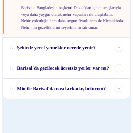
Barisal'a Bangladeş'in başkenti Dakka'dan iç hat uçuşlarıyla
veya daha yaygın olarak nehir vapurları ile ulaşılabilir.
Nehir yolculuğu hem daha uygun fiyatlı hem de Kirtankhola
Nehri'nin güzelliklerini seyretme fırsatı sunar.
Şehirde yerel yemekler nerede yenir?
+
02
Şehirde 'Sadial' veya 'Sadar Road' bölgelerinde birçok yerel
restoran ve yemek standı bulabilirsiniz. Özellikle taze nehir
Barisal'da gezilecek ücretsiz yerler var mı?
+
03
balıklarını ve 'pitha' adı verilen geleneksel tatlıları
denemenizi öneririm.
Evet, Barisal'da gezilecek birçok ücretsiz yer var.
Kirtankhola Nehri kıyısında yürüyüş yapabilir, Oxford
Mio ile Barisal'da nasıl arkadaş bulurum?
+
04
Mission Kilisesi'nin bahçesinde vakit geçirebilir veya yerel
pazarları keşfedebilirsiniz.
Mio uygulamasında 'Barisal' etiketini kullanarak şehirdeki
diğer 1195 üyeyi bulabilirsin. Ayrıca 'Yakındaki Kişileri
Keşfet' özelliğini kullanarak çevrendeki Mio kullanıcılarıyla
kolayca bağlantı kurabilirsin.