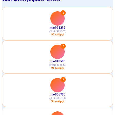
1
mio961232
@
mio961232
93
takipçi
2
mio818583
@
mio818583
91
takipçi
3
mio666706
@
mio666706
90
takipçi