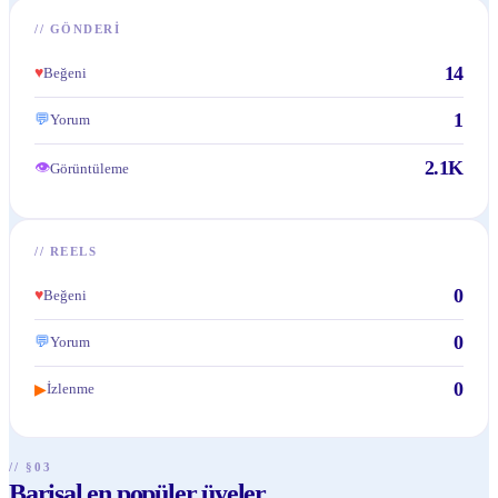
//
GÖNDERI
14
♥
Beğeni
1
💬
Yorum
2.1K
👁
Görüntüleme
//
REELS
0
♥
Beğeni
0
💬
Yorum
0
İzlenme
▶
// §03
Barisal en popüler üyeler