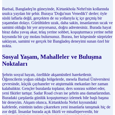
Barisal, Bangladeş'in güneyinde, Kirtankhola Nehri'nin kollarında
usulca yayılan bir şehir. Buraya 'Doğu'nun Venedik'i' derler; öyle
süslü laflarla değil, gerçekten de su yollarıyla iç içe geçmiş bir
yaşamdan dolayı. Gürültüden uzak, daha sakin, insanlarının sıcak ve
samimi olduğu bir yer arıyorsanız, doğru adrestesiniz. Burada hayat
biraz daha yavaş akar, telaş yerine sohbet, koşuşturmaca yerine nehir
kıyısında bir çay molası bulursunuz. Burası, her köşesinde sürprizler
saklayan, samimi ve gerçek bir Bangladeş deneyimi sunan özel bir
nokta.
Sosyal Yaşam, Mahalleler ve Buluşma
Noktaları
Şehrin sosyal hayatı, özellikle akşamüstleri hareketlenir.
Öğrencilerin yoğun olduğu bölgelerde, mesela Barisal Üniversitesi
çevresinde, küçük çayhaneler ve atıştırmalık mekanları her zaman
kalabalıktır. Gençler buralarda toplanır, ders sonrası sohbet eder,
yeni fikirler tartışır. Sadar Road civarı ise şehrin ana damarlarından.
Buradaki çarşılarda günlük koşuşturmayı izlemek bile başlı başına
bir deneyim. Akşam olunca, Kirtankhola Nehri kıyısındaki
kafelerde, esintinin tadını çıkarırken yeni insanlarla tanışmak hiç de
zor değil. İnsanlar burada açık fikirli ve misafirperverdir, bir