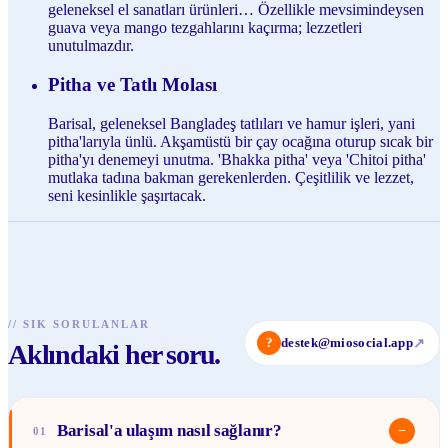
geleneksel el sanatları ürünleri… Özellikle mevsimindeysen
guava veya mango tezgahlarını kaçırma; lezzetleri
unutulmazdır.
Pitha ve Tatlı Molası
Barisal, geleneksel Bangladeş tatlıları ve hamur işleri, yani
pitha'larıyla ünlü. Akşamüstü bir çay ocağına oturup sıcak bir
pitha'yı denemeyi unutma. 'Bhakka pitha' veya 'Chitoi pitha'
mutlaka tadına bakman gerekenlerden. Çeşitlilik ve lezzet,
seni kesinlikle şaşırtacak.
//
SIK SORULANLAR
?
destek@miosocial.app
↗
Aklındaki her soru.
Barisal'a ulaşım nasıl sağlanır?
−
01