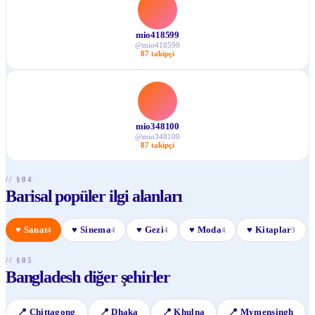
mio418599
@
mio418599
87
takipçi
mio348100
@
mio348100
87
takipçi
// §04
Barisal popüler ilgi alanları
♥
Sanat
♥
Sinema
♥
Gezi
♥
Moda
♥
Kitaplar
4
4
4
4
3
// §05
Bangladesh diğer şehirler
📍
Chittagong
📍
Dhaka
📍
Khulna
📍
Mymensingh