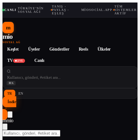
TANIŞ ·
TÜM
TÜRKIYE'NIN
CANLI
·
·
PAYLAŞ ·
MIOSOCIAL.APP
·
SISTEMLER
SOSYAL AĞI
EŞLEŞ
AKTIF
m
mio
SOSYAL AĞ
Keşfet
Üyeler
Gönderiler
Reels
Ülkeler
TV
Canlı
LIVE
⌘K
TR
EN
İndir
↓
m
mio