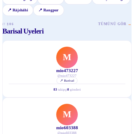
📍
Rājshāhi
📍
Rangpur
TÜMÜNÜ GÖR
→
// §06
Barisal Uyeleri
M
mio473227
@
mio473227
📍
Barisal
83
takipçi
0
gönderi
M
mio603388
@
mio603388