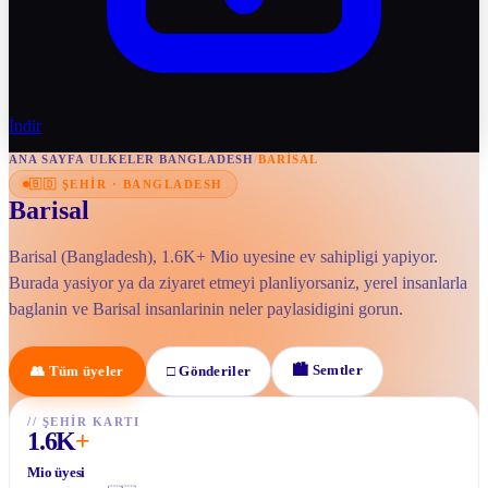
İndir
ANA SAYFA
/
ULKELER
/
BANGLADESH
/
BARISAL
🇧🇩
ŞEHIR
·
BANGLADESH
Barisal
Barisal (Bangladesh), 1.6K+ Mio uyesine ev sahipligi yapiyor.
Burada yasiyor ya da ziyaret etmeyi planliyorsaniz, yerel insanlarla
baglanin ve Barisal insanlarinin neler paylasidigini gorun.
🏙
Semtler
👥
Tüm üyeler
□
Gönderiler
//
ŞEHIR KARTI
1.6K
+
Mio üyesi