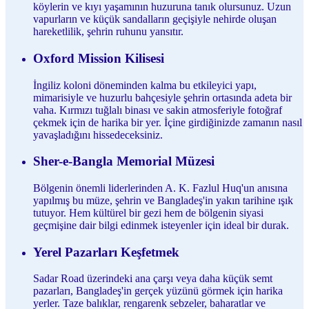
köylerin ve kıyı yaşamının huzuruna tanık olursunuz. Uzun
vapurların ve küçük sandalların geçişiyle nehirde oluşan
hareketlilik, şehrin ruhunu yansıtır.
Oxford Mission Kilisesi
İngiliz koloni döneminden kalma bu etkileyici yapı,
mimarisiyle ve huzurlu bahçesiyle şehrin ortasında adeta bir
vaha. Kırmızı tuğlalı binası ve sakin atmosferiyle fotoğraf
çekmek için de harika bir yer. İçine girdiğinizde zamanın nasıl
yavaşladığını hissedeceksiniz.
Sher-e-Bangla Memorial Müzesi
Bölgenin önemli liderlerinden A. K. Fazlul Huq'un anısına
yapılmış bu müze, şehrin ve Bangladeş'in yakın tarihine ışık
tutuyor. Hem kültürel bir gezi hem de bölgenin siyasi
geçmişine dair bilgi edinmek isteyenler için ideal bir durak.
Yerel Pazarları Keşfetmek
Sadar Road üzerindeki ana çarşı veya daha küçük semt
pazarları, Bangladeş'in gerçek yüzünü görmek için harika
yerler. Taze balıklar, rengarenk sebzeler, baharatlar ve