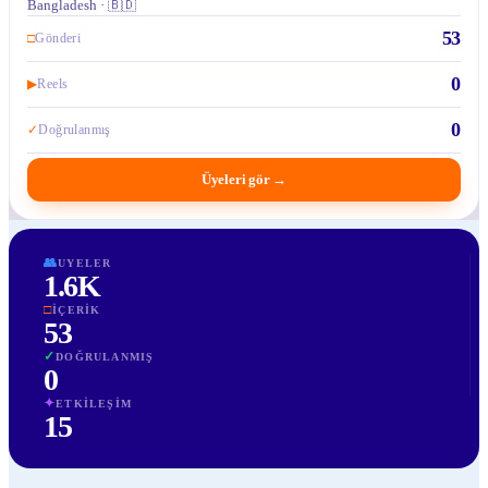
Bangladesh · 🇧🇩
53
□
Gönderi
0
▶
Reels
0
✓
Doğrulanmış
Üyeleri gör
→
👥
UYELER
1.6K
□
İÇERIK
53
✓
DOĞRULANMIŞ
0
✦
ETKILEŞIM
15