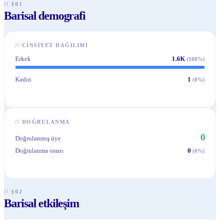
// §01
Barisal demografi
//
CINSIYET DAĞILIMI
Erkek
1.6K
(
100
%)
Kadın
1
(
0
%)
//
DOĞRULANMA
0
Doğrulanmış üye
Doğrulanma oranı
0
(
0
%)
// §02
Barisal etkileşim