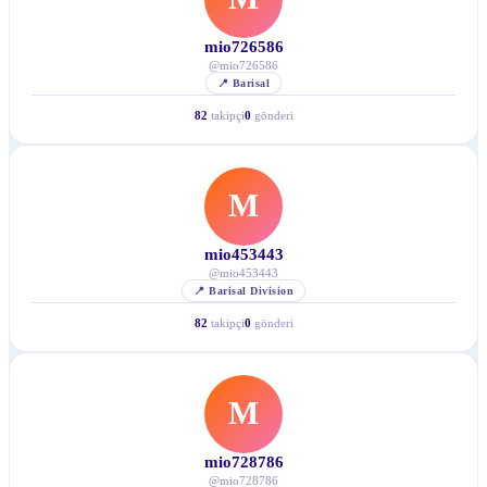
mio726586
@
mio726586
📍
Barisal
82
takipçi
0
gönderi
M
mio453443
@
mio453443
📍
Barisal Division
82
takipçi
0
gönderi
M
mio728786
@
mio728786