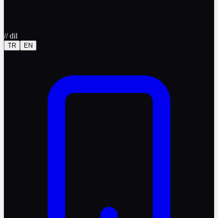
//
dil
TR
EN