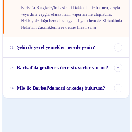
Barisal'a Bangladeş'in başkenti Dakka'dan iç hat uçuşlarıyla
veya daha yaygın olarak nehir vapurları ile ulaşılabilir.
Nehir yolculuğu hem daha uygun fiyatlı hem de Kirtankhola
Nehri'nin güzelliklerini seyretme fırsatı sunar.
Şehirde yerel yemekler nerede yenir?
+
02
Şehirde 'Sadial' veya 'Sadar Road' bölgelerinde birçok yerel
restoran ve yemek standı bulabilirsiniz. Özellikle taze nehir
Barisal'da gezilecek ücretsiz yerler var mı?
+
03
balıklarını ve 'pitha' adı verilen geleneksel tatlıları
denemenizi öneririm.
Evet, Barisal'da gezilecek birçok ücretsiz yer var.
Kirtankhola Nehri kıyısında yürüyüş yapabilir, Oxford
Mio ile Barisal'da nasıl arkadaş bulurum?
+
04
Mission Kilisesi'nin bahçesinde vakit geçirebilir veya yerel
pazarları keşfedebilirsiniz.
Mio uygulamasında 'Barisal' etiketini kullanarak şehirdeki
diğer 1195 üyeyi bulabilirsin. Ayrıca 'Yakındaki Kişileri
Keşfet' özelliğini kullanarak çevrendeki Mio kullanıcılarıyla
kolayca bağlantı kurabilirsin.