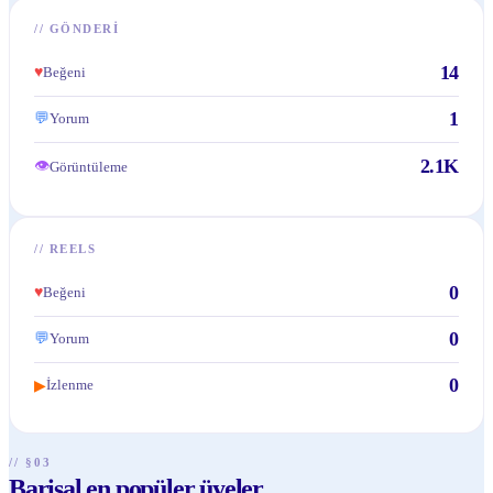
//
GÖNDERI
14
♥
Beğeni
1
💬
Yorum
2.1K
👁
Görüntüleme
//
REELS
0
♥
Beğeni
0
💬
Yorum
0
İzlenme
▶
// §03
Barisal en popüler üyeler