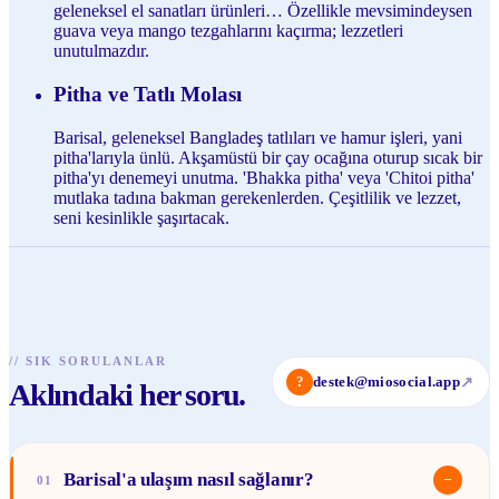
geleneksel el sanatları ürünleri… Özellikle mevsimindeysen
guava veya mango tezgahlarını kaçırma; lezzetleri
unutulmazdır.
Pitha ve Tatlı Molası
Barisal, geleneksel Bangladeş tatlıları ve hamur işleri, yani
pitha'larıyla ünlü. Akşamüstü bir çay ocağına oturup sıcak bir
pitha'yı denemeyi unutma. 'Bhakka pitha' veya 'Chitoi pitha'
mutlaka tadına bakman gerekenlerden. Çeşitlilik ve lezzet,
seni kesinlikle şaşırtacak.
//
SIK SORULANLAR
?
destek@miosocial.app
↗
Aklındaki her soru.
Barisal'a ulaşım nasıl sağlanır?
−
01