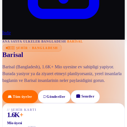
İndir
ANA SAYFA
/
ULKELER
/
BANGLADESH
/
BARISAL
🇧🇩
ŞEHIR
·
BANGLADESH
Barisal
Barisal (Bangladesh), 1.6K+ Mio uyesine ev sahipligi yapiyor.
Burada yasiyor ya da ziyaret etmeyi planliyorsaniz, yerel insanlarla
baglanin ve Barisal insanlarinin neler paylasidigini gorun.
🏙
Semtler
👥
Tüm üyeler
□
Gönderiler
//
ŞEHIR KARTI
1.6K
+
Mio üyesi