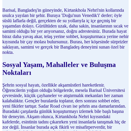
Barisal, Bangladeş'in güneyinde, Kirtankhola Nehri'nin kollarında
usulca yayılan bir şehir. Buraya 'Doğu'nun Venedik'i' derler; öyle
süslü laflarla değil, gerçekten de su yollarıyla iç içe geçmiş bir
yaşamdan dolayı. Gürültüden uzak, daha sakin, insanlarının sıcak ve
samimi olduğu bir yer arıyorsanız, doğru adrestesiniz. Burada hayat
biraz daha yavaş akar, telaş yerine sohbet, koşuşturmaca yerine nehir
kıyısında bir çay molası bulursunuz. Burası, her köşesinde sürprizler
saklayan, samimi ve gerçek bir Bangladeş deneyimi sunan özel bir
nokta.
Sosyal Yaşam, Mahalleler ve Buluşma
Noktaları
Şehrin sosyal hayatı, özellikle akşamüstleri hareketlenir.
Öğrencilerin yoğun olduğu bölgelerde, mesela Barisal Üniversitesi
çevresinde, küçük çayhaneler ve atıştırmalık mekanları her zaman
kalabalıktır. Gençler buralarda toplanır, ders sonrası sohbet eder,
yeni fikirler tartışır. Sadar Road civarı ise şehrin ana damarlarından.
Buradaki çarşılarda günlük koşuşturmayı izlemek bile başlı başına
bir deneyim. Akşam olunca, Kirtankhola Nehri kıyısındaki
kafelerde, esintinin tadını çıkarırken yeni insanlarla tanışmak hiç de
zor değil. İnsanlar burada açık fikirli ve misafirperverdir, bir