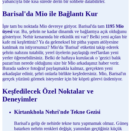
yabancıyla bile kısa sürede derin bir sohbete dalabilirler.
Barisal'da Mio ile Bağlantı Kur
İşte tam bu noktada Mio devreye giriyor. Barisal'da tam
1195 Mio
üyesi
var. Bu, şehrin ne kadar dinamik ve bağlantıya açık olduğunu
gösteriyor. Nehir kenarında bir etkinlik mi var? Belki yeni açılan bir
kafe mi keşfettiniz? Ya da geleneksel bir pitha yapım atölyesine
katılmak mı istiyorsunuz? Mio'da 'Barisal' etiketini takip ederek
şehrin nabzını tutabilir, yerel üyelerin paylaştığı reel'lardan yeni
yerler öğrenebilirsiniz. Belki de haftaya kurulacak o 'gezici balık
pazarı'nın nerede olduğunu size bir Mio arkadaşınız haber verir.
Burada sadece fotoğraf paylaşmakla kalmaz, gerçekten yeni
arkadaşlar edinir, şehri onlarla birlikte keşfedersiniz. Mio, Barisal'ın
gerçek yüzünü görmek isteyenler için bir köprü görevi üstleniyor.
Keşfedilecek Özel Noktalar ve
Deneyimler
Kirtankhola Nehri'nde Tekne Gezisi
Barisal'a gelip de nehirde tekne turu yapmamak olmaz. Güneş
batarken nehrin renkleri değişir, yanından geçtiğiniz küçük