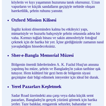
köylerin ve kıyı yaşamının huzuruna tanık olursunuz. Uzun
vapurların ve küçük sandalların geçişiyle nehirde oluşan
hareketlilik, şehrin ruhunu yansıtır.
Oxford Mission Kilisesi
İngiliz koloni döneminden kalma bu etkileyici yapı,
mimarisiyle ve huzurlu bahçesiyle şehrin ortasında adeta bir
vaha. Kırmızı tuğlalı binası ve sakin atmosferiyle fotoğraf
çekmek için de harika bir yer. İçine girdiğinizde zamanın nasıl
yavaşladığını hissedeceksiniz.
Sher-e-Bangla Memorial Müzesi
Bölgenin önemli liderlerinden A. K. Fazlul Huq'un anısına
yapılmış bu müze, şehrin ve Bangladeş'in yakın tarihine ışık
tutuyor. Hem kültürel bir gezi hem de bölgenin siyasi
geçmişine dair bilgi edinmek isteyenler için ideal bir durak.
Yerel Pazarları Keşfetmek
Sadar Road üzerindeki ana çarşı veya daha küçük semt
pazarları, Bangladeş'in gerçek yüzünü görmek için harika
yerler. Taze balıklar, rengarenk sebzeler, baharatlar ve