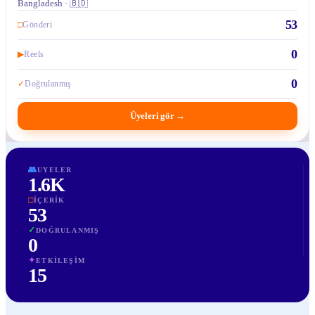
Bangladesh · 🇧🇩
53
□
Gönderi
0
▶
Reels
0
✓
Doğrulanmış
Üyeleri gör
→
👥
UYELER
1.6K
□
İÇERIK
53
✓
DOĞRULANMIŞ
0
✦
ETKILEŞIM
15