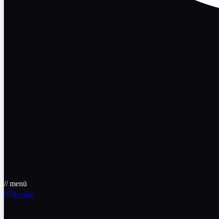
// menü
Keşfet