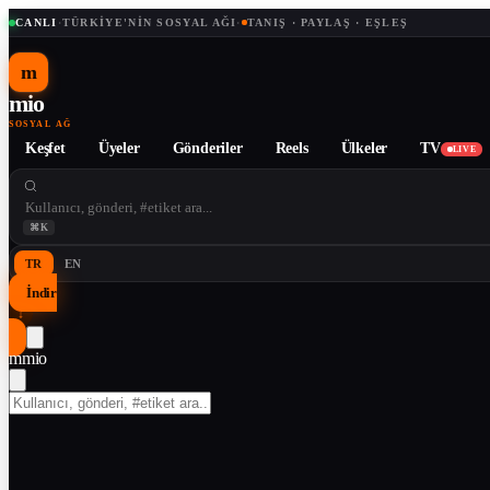
CANLI
·
TÜRKIYE'NIN SOSYAL AĞI
·
TANIŞ · PAYLAŞ · EŞLEŞ
m
mio
SOSYAL AĞ
Keşfet
Üyeler
Gönderiler
Reels
Ülkeler
TV
LIVE
⌘K
TR
EN
İndir
↓
m
mio