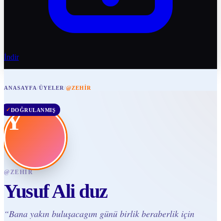
İndir
ANASAYFA
/
ÜYELER
/
@ZEHIR
✓
DOĞRULANMIŞ
Y
@
ZEHIR
Yusuf Ali duz
“
Bana yakın buluşacagım günü birlik beraberlik için