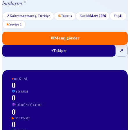
burdayım
”
📍
Kahramanmaraş
, Türkiye
♋
Taurus
Katıldı
Mart 2026
Yaş
41
★
Seviye
1
✉
Mesaj gönder
+
Takip et
↗
♥
BEĞENI
0
💬
YORUM
0
👁
GÖRÜNTÜLEME
0
▶
İZLENME
0