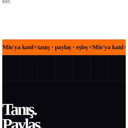
kur.
Mio'ya katıl
tanış · paylaş · eşleş
Mio'ya katıl
★
★
★
Tanış.
Paylaş.