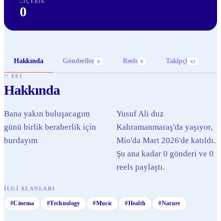
□
İÇERIK
0
Hakkında
Gönderiler
Reels
Takipçi
0
0
63
// §01
Hakkında
Bana yakın buluşacagım
Yusuf Ali duz
günü birlik beraberlik için
Kahramanmaraş'da yaşıyor,
burdayım
Mio'da Mart 2026'de katıldı.
Şu ana kadar 0 gönderi ve 0
reels paylaştı.
İLGI ALANLARI
#
Cinema
#
Technology
#
Music
#
Health
#
Nature