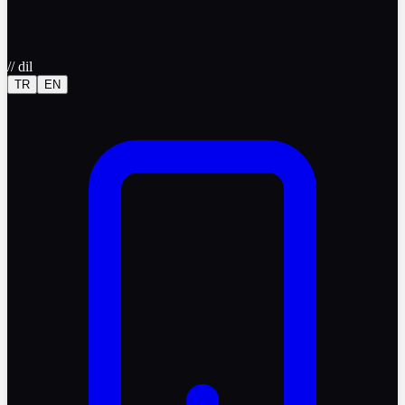
//
dil
TR
EN