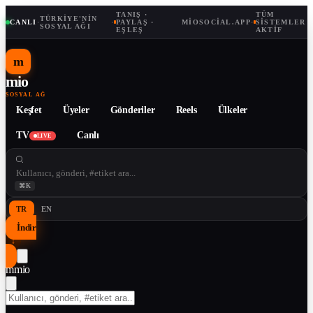
TANIŞ ·
TÜM
TÜRKIYE'NIN
CANLI
·
·
PAYLAŞ ·
MIOSOCIAL.APP
·
SISTEMLER
SOSYAL AĞI
EŞLEŞ
AKTIF
m
mio
SOSYAL AĞ
Keşfet
Üyeler
Gönderiler
Reels
Ülkeler
TV
Canlı
LIVE
⌘K
TR
EN
İndir
↓
m
mio