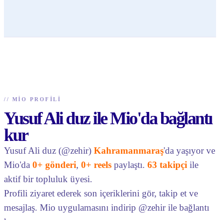
//
MIO PROFILI
Yusuf Ali duz ile Mio'da bağlantı
kur
Yusuf Ali duz (@zehir)
Kahramanmaraş
'da yaşıyor ve
Mio'da
0+ gönderi
,
0+ reels
paylaştı.
63 takipçi
ile
aktif bir topluluk üyesi.
Profili ziyaret ederek son içeriklerini gör, takip et ve
mesajlaş. Mio uygulamasını indirip @zehir ile bağlantı