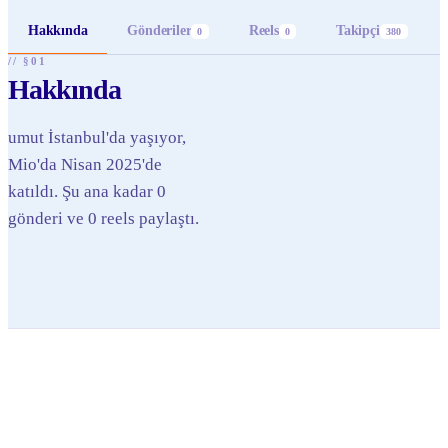
Hakkında
Gönderiler
Reels
Takipçi
0
0
380
// §01
Hakkında
umut İstanbul'da yaşıyor,
Mio'da Nisan 2025'de
katıldı. Şu ana kadar 0
gönderi ve 0 reels paylaştı.