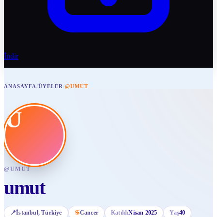
İndir
ANASAYFA
/
ÜYELER
/
@UMUT
U
@
UMUT
umut
📍
İstanbul
, Türkiye
♋
Cancer
Katıldı
Nisan 2025
Yaş
40