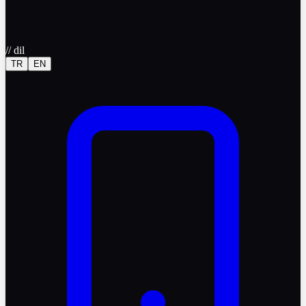
//
dil
TR
EN