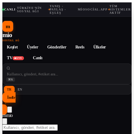
TANIŞ ·
TÜM
TÜRKIYE'NIN
CANLI
·
·
PAYLAŞ ·
MIOSOCIAL.APP
·
SISTEMLER
SOSYAL AĞI
EŞLEŞ
AKTIF
m
mio
SOSYAL AĞ
Keşfet
Üyeler
Gönderiler
Reels
Ülkeler
TV
Canlı
LIVE
⌘K
TR
EN
İndir
↓
m
mio