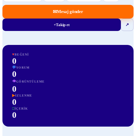
✉
Mesaj gönder
+
Takip et
↗
♥
BEĞENI
0
💬
YORUM
0
👁
GÖRÜNTÜLEME
0
▶
İZLENME
0
□
İÇERIK
0