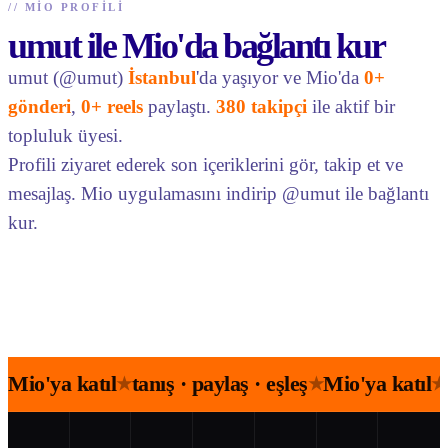
//
MIO PROFILI
umut ile Mio'da bağlantı kur
umut (@umut)
İstanbul
'da yaşıyor ve Mio'da
0+
gönderi
,
0+ reels
paylaştı.
380 takipçi
ile aktif bir
topluluk üyesi.
Profili ziyaret ederek son içeriklerini gör, takip et ve
mesajlaş. Mio uygulamasını indirip @umut ile bağlantı
kur.
Mio'ya katıl
tanış · paylaş · eşleş
Mio'ya katıl
★
★
★