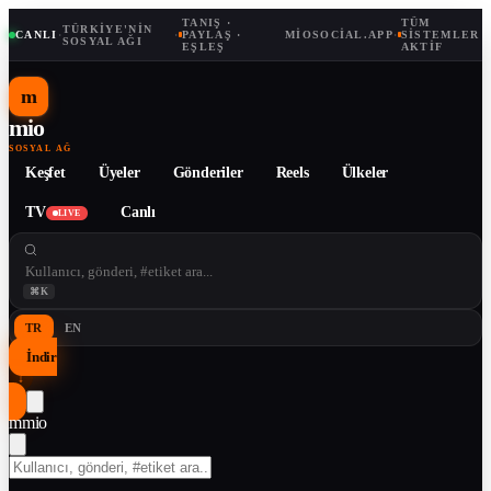
TANIŞ ·
TÜM
TÜRKIYE'NIN
CANLI
·
·
PAYLAŞ ·
MIOSOCIAL.APP
·
SISTEMLER
SOSYAL AĞI
EŞLEŞ
AKTIF
m
mio
SOSYAL AĞ
Keşfet
Üyeler
Gönderiler
Reels
Ülkeler
TV
Canlı
LIVE
⌘K
TR
EN
İndir
↓
m
mio