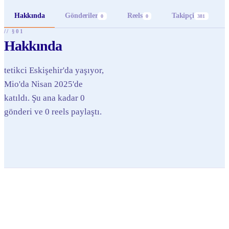
Hakkında
Gönderiler
Reels
Takipçi
0
0
381
// §01
Hakkında
tetikci Eskişehir'da yaşıyor,
Mio'da Nisan 2025'de
katıldı. Şu ana kadar 0
gönderi ve 0 reels paylaştı.