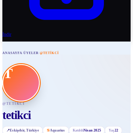
İndir
ANASAYFA
/
ÜYELER
/
@TETIKCI
T
@
TETIKCI
tetikci
📍
Eskişehir
, Türkiye
♋
Aquarius
Katıldı
Nisan 2025
Yaş
22