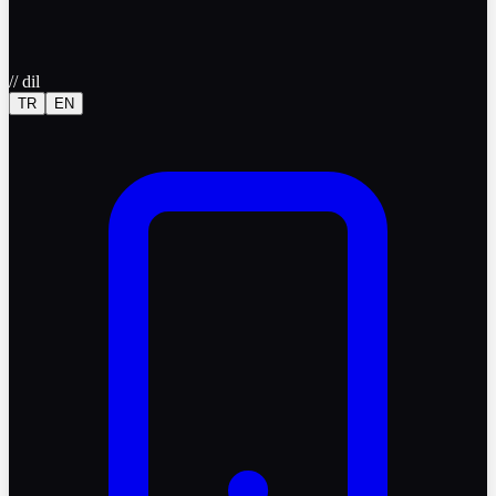
//
dil
TR
EN