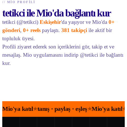
//
MIO PROFILI
tetikci ile Mio'da bağlantı kur
tetikci (@tetikci)
Eskişehir
'da yaşıyor ve Mio'da
0+
gönderi
,
0+ reels
paylaştı.
381 takipçi
ile aktif bir
topluluk üyesi.
Profili ziyaret ederek son içeriklerini gör, takip et ve
mesajlaş. Mio uygulamasını indirip @tetikci ile bağlantı
kur.
Mio'ya katıl
tanış · paylaş · eşleş
Mio'ya katıl
★
★
★