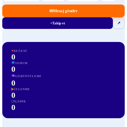
✉
Mesaj gönder
+
Takip et
↗
♥
BEĞENI
0
💬
YORUM
0
👁
GÖRÜNTÜLEME
0
▶
İZLENME
0
□
İÇERIK
0