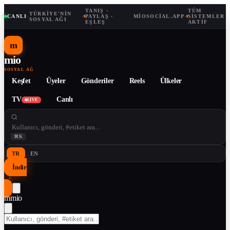
TANIŞ ·
TÜM
TÜRKIYE'NIN
CANLI
·
·
PAYLAŞ ·
MIOSOCIAL.APP
·
SISTEMLER
SOSYAL AĞI
EŞLEŞ
AKTIF
m
mio
SOSYAL AĞ
Keşfet
Üyeler
Gönderiler
Reels
Ülkeler
TV
Canlı
LIVE
⌘K
TR
EN
İndir
↓
m
mio