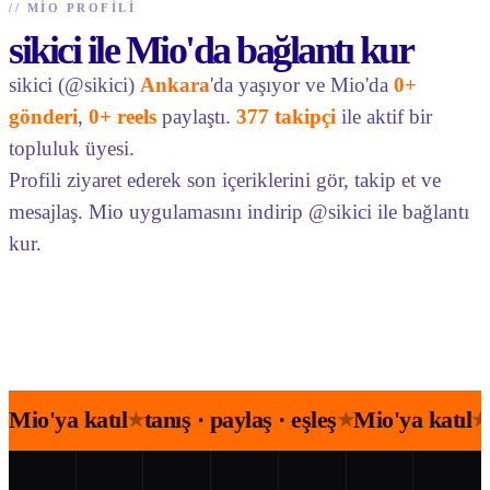
//
MIO PROFILI
sikici ile Mio'da bağlantı kur
sikici (@sikici)
Ankara
'da yaşıyor ve Mio'da
0+
gönderi
,
0+ reels
paylaştı.
377 takipçi
ile aktif bir
topluluk üyesi.
Profili ziyaret ederek son içeriklerini gör, takip et ve
mesajlaş. Mio uygulamasını indirip @sikici ile bağlantı
kur.
Mio'ya katıl
tanış · paylaş · eşleş
Mio'ya katıl
★
★
★