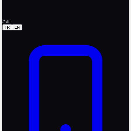
//
dil
TR
EN