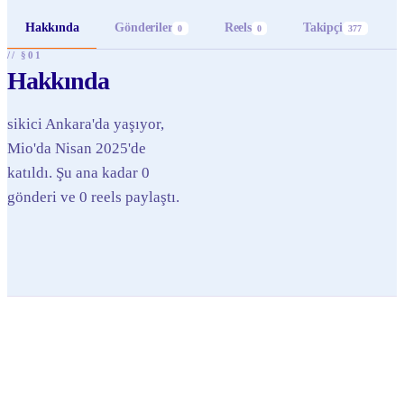
Hakkında
Gönderiler
Reels
Takipçi
0
0
377
// §01
Hakkında
sikici Ankara'da yaşıyor,
Mio'da Nisan 2025'de
katıldı. Şu ana kadar 0
gönderi ve 0 reels paylaştı.