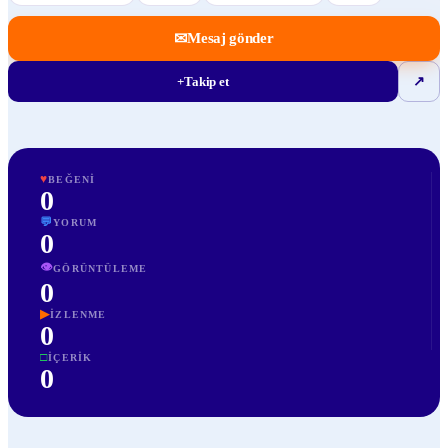
✉
Mesaj gönder
+
Takip et
↗
♥
BEĞENI
0
💬
YORUM
0
👁
GÖRÜNTÜLEME
0
▶
İZLENME
0
□
İÇERIK
0