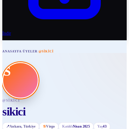
İndir
ANASAYFA
/
ÜYELER
/
@SIKICI
S
@
SIKICI
sikici
📍
Ankara
, Türkiye
♋
Virgo
Katıldı
Nisan 2025
Yaş
43