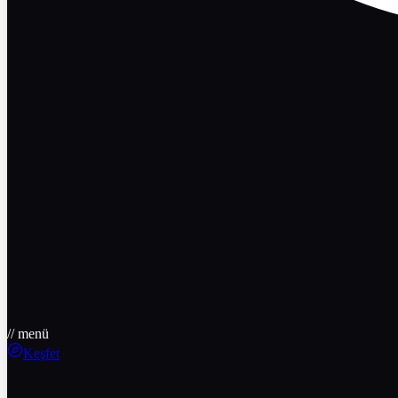
// menü
Keşfet