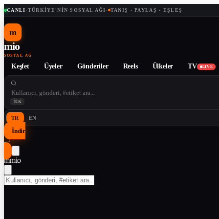
CANLI
·
TÜRKIYE'NIN SOSYAL AĞI
·
TANIŞ · PAYLAŞ · EŞLEŞ
m
mio
SOSYAL AĞ
Keşfet
Üyeler
Gönderiler
Reels
Ülkeler
TV
LIVE
⌘K
TR
EN
İndir
↓
m
mio