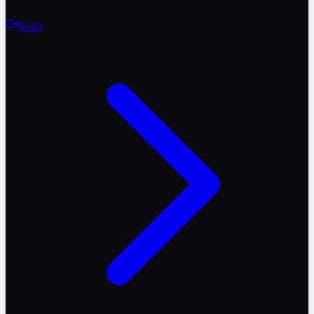
Reels