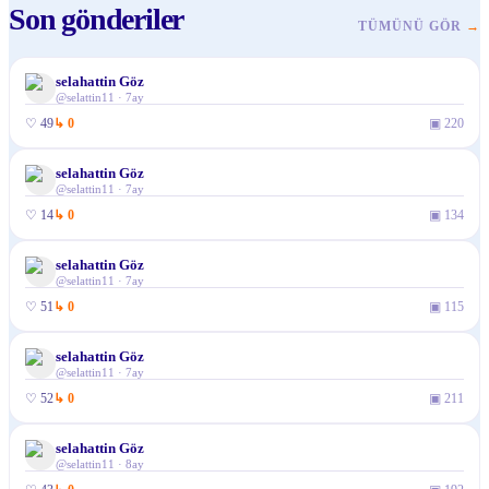
Son gönderiler
TÜMÜNÜ GÖR
→
selahattin Göz
@
selattin11
·
7ay
♡
49
↳
0
▣
220
selahattin Göz
@
selattin11
·
7ay
♡
14
↳
0
▣
134
selahattin Göz
@
selattin11
·
7ay
♡
51
↳
0
▣
115
selahattin Göz
@
selattin11
·
7ay
♡
52
↳
0
▣
211
selahattin Göz
@
selattin11
·
8ay