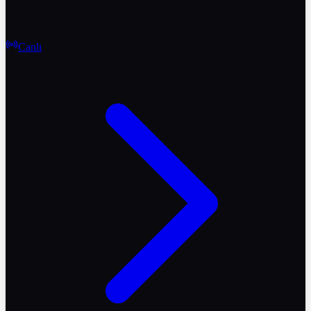
Canlı