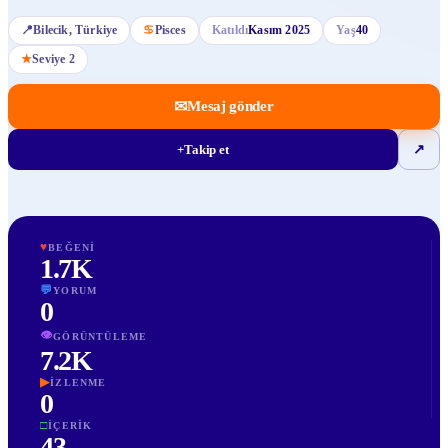
📍
Bilecik
, Türkiye
♋
Pisces
Katıldı
Kasım 2025
Yaş
40
★
Seviye
2
✉
Mesaj gönder
+
Takip et
↗
♥
BEĞENI
1.7K
💬
YORUM
0
👁
GÖRÜNTÜLEME
7.2K
▶
İZLENME
0
□
İÇERIK
43