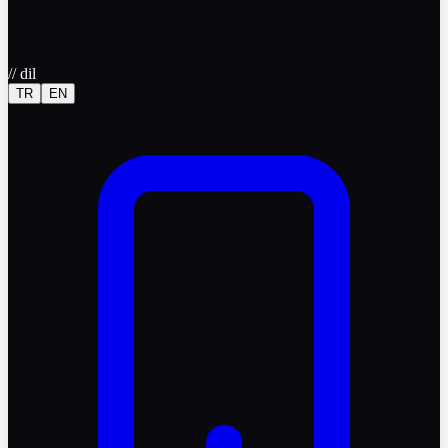
//
dil
TR
EN