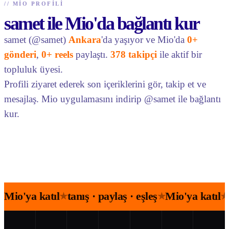
//
MIO PROFILI
samet ile Mio'da bağlantı kur
samet (@samet)
Ankara
'da yaşıyor ve Mio'da
0+
gönderi
,
0+ reels
paylaştı.
378 takipçi
ile aktif bir
topluluk üyesi.
Profili ziyaret ederek son içeriklerini gör, takip et ve
mesajlaş. Mio uygulamasını indirip @samet ile bağlantı
kur.
Mio'ya katıl
tanış · paylaş · eşleş
Mio'ya katıl
★
★
★