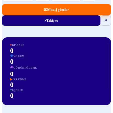
✉
Mesaj gönder
+
Takip et
↗
♥
BEĞENI
0
💬
YORUM
0
👁
GÖRÜNTÜLEME
0
▶
İZLENME
0
□
İÇERIK
0