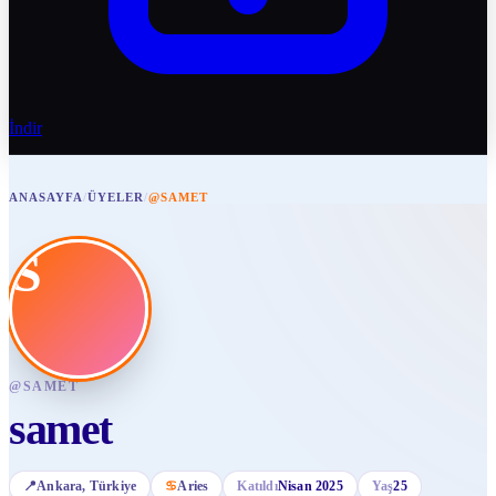
İndir
ANASAYFA
/
ÜYELER
/
@SAMET
S
@
SAMET
samet
📍
Ankara
, Türkiye
♋
Aries
Katıldı
Nisan 2025
Yaş
25