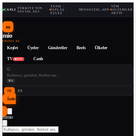
TANIŞ ·
TÜM
TÜRKIYE'NIN
CANLI
·
·
PAYLAŞ ·
MIOSOCIAL.APP
·
SISTEMLER
SOSYAL AĞI
EŞLEŞ
AKTIF
m
mio
SOSYAL AĞ
Keşfet
Üyeler
Gönderiler
Reels
Ülkeler
TV
Canlı
LIVE
⌘K
TR
EN
İndir
↓
m
mio