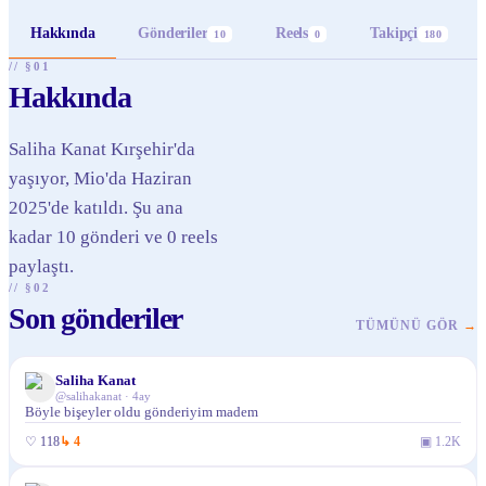
Hakkında
Gönderiler
Reels
Takipçi
10
0
180
// §01
Hakkında
Saliha Kanat Kırşehir'da
yaşıyor, Mio'da Haziran
2025'de katıldı. Şu ana
kadar 10 gönderi ve 0 reels
paylaştı.
// §02
Son gönderiler
TÜMÜNÜ GÖR
→
Saliha Kanat
@
salihakanat
·
4ay
Böyle bişeyler oldu gönderiyim madem
♡
118
↳
4
▣
1.2K