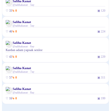
Saliha Kanat
@
salihakanat
·
5ay
♡
33
↳
0
▣
120
Saliha Kanat
@
salihakanat
·
5ay
♡
46
↳
0
▣
224
Saliha Kanat
@
salihakanat
·
6ay
Kardan adam yapsak senlee
♡
43
↳
0
▣
229
Saliha Kanat
@
salihakanat
·
7ay
♡
57
↳
0
▣
311
Saliha Kanat
@
salihakanat
·
8ay
♡
16
↳
0
▣
199