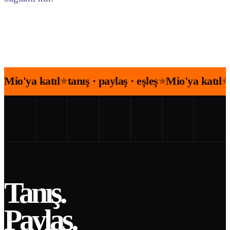
Mio'ya katıl
tanış · paylaş · eşleş
Mio'ya katıl
★
★
★
Tanış.
Paylaş.