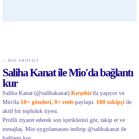
//
MIO PROFILI
Saliha Kanat ile Mio'da bağlantı
kur
Saliha Kanat (@salihakanat)
Kırşehir
'da yaşıyor ve
Mio'da
10+ gönderi
,
0+ reels
paylaştı.
180 takipçi
ile
aktif bir topluluk üyesi.
Profili ziyaret ederek son içeriklerini gör, takip et ve
mesajlaş. Mio uygulamasını indirip @salihakanat ile
bağlantı kur.