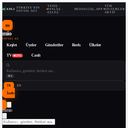
TANIŞ ·
TÜM
TÜRKIYE'NIN
CANLI
·
·
PAYLAŞ ·
MIOSOCIAL.APP
·
SISTEMLER
SOSYAL AĞI
EŞLEŞ
AKTIF
m
mio
SOSYAL AĞ
Keşfet
Üyeler
Gönderiler
Reels
Ülkeler
TV
Canlı
LIVE
⌘K
TR
EN
İndir
↓
m
mio