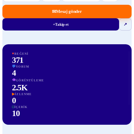
✉
Mesaj gönder
+
Takip et
↗
♥
BEĞENI
371
💬
YORUM
4
👁
GÖRÜNTÜLEME
2.5K
▶
İZLENME
0
□
İÇERIK
10