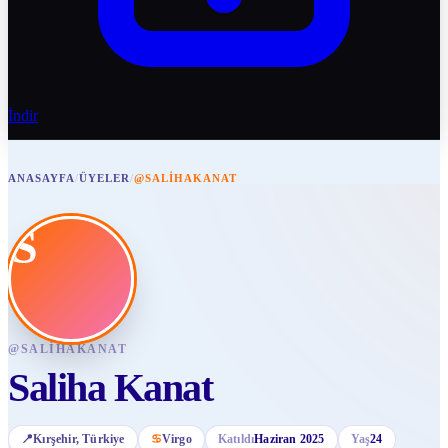
İndir
ANASAYFA
/
ÜYELER
/
@SALIHAKANAT
S
@
SALIHAKANAT
Saliha Kanat
📍
Kırşehir
, Türkiye
♋
Virgo
Katıldı
Haziran 2025
Yaş
24