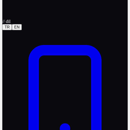
//
dil
TR
EN