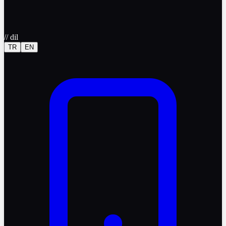
//
dil
TR
EN