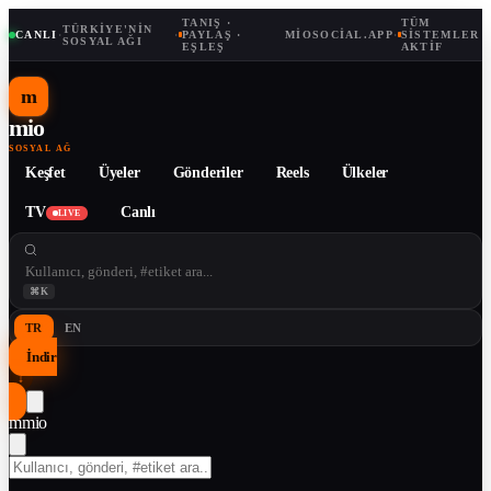
TANIŞ ·
TÜM
TÜRKIYE'NIN
CANLI
·
·
PAYLAŞ ·
MIOSOCIAL.APP
·
SISTEMLER
SOSYAL AĞI
EŞLEŞ
AKTIF
m
mio
SOSYAL AĞ
Keşfet
Üyeler
Gönderiler
Reels
Ülkeler
TV
Canlı
LIVE
⌘K
TR
EN
İndir
↓
m
mio