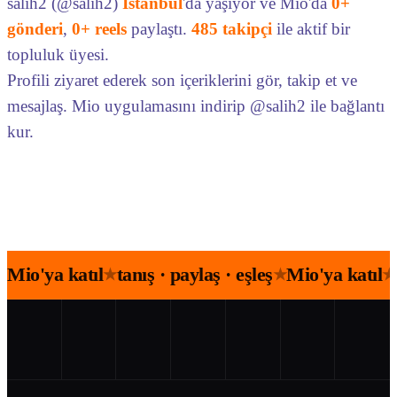
salih2 (@salih2)
İstanbul
'da yaşıyor ve Mio'da
0+
gönderi
,
0+ reels
paylaştı.
485 takipçi
ile aktif bir
topluluk üyesi.
Profili ziyaret ederek son içeriklerini gör, takip et ve
mesajlaş. Mio uygulamasını indirip @salih2 ile bağlantı
kur.
Mio'ya katıl
tanış · paylaş · eşleş
Mio'ya katıl
★
★
★