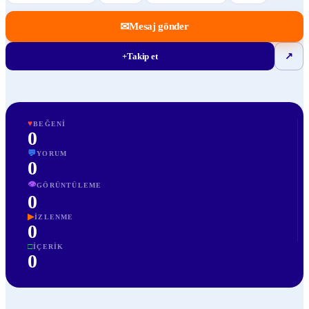
✉
Mesaj gönder
+
Takip et
↗
♥
BEĞENI
0
💬
YORUM
0
👁
GÖRÜNTÜLEME
0
▶
İZLENME
0
□
İÇERIK
0