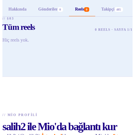
Hakkında
Gönderiler
Reels
Takipçi
0
0
485
// §03
Tüm reels
0 REELS · SAYFA 1/1
Hiç reels yok.
//
MIO PROFILI
salih2 ile Mio'da bağlantı kur