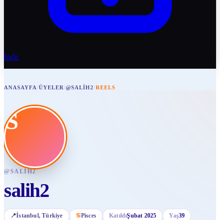
İndir
ANASAYFA
/
ÜYELER
/
@SALIH2
/
REELS
S
@
SALIH2
salih2
📍
İstanbul
, Türkiye
♋
Pisces
Katıldı
Şubat 2025
Yaş
39