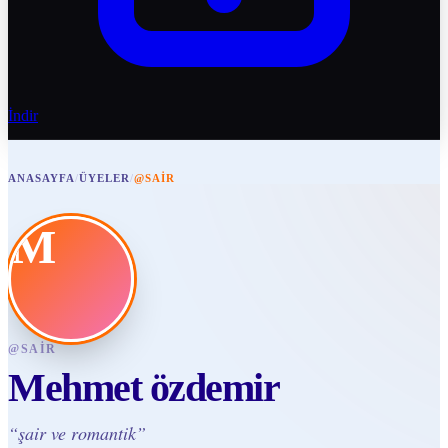
İndir
ANASAYFA
/
ÜYELER
/
@SAIR
M
@
SAIR
Mehmet özdemir
“
şair ve romantik
”