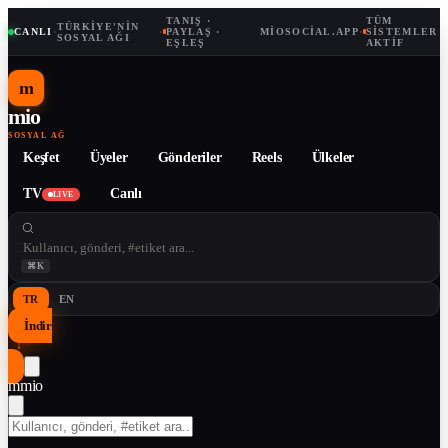
TANIŞ ·
TÜM
TÜRKIYE'NIN
CANLI
·
·
PAYLAŞ ·
MIOSOCIAL.APP
·
SISTEMLER
SOSYAL AĞI
EŞLEŞ
AKTIF
m
mio
SOSYAL AĞ
Keşfet
Üyeler
Gönderiler
Reels
Ülkeler
TV
Canlı
LIVE
⌘K
TR
EN
İndir
↓
m
mio