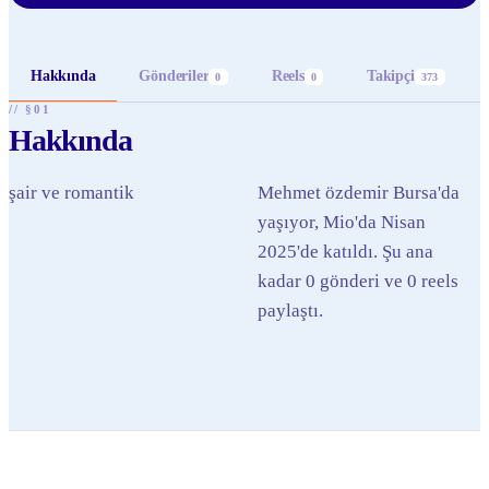
Hakkında
Gönderiler
Reels
Takipçi
0
0
373
// §01
Hakkında
şair ve romantik
Mehmet özdemir Bursa'da
yaşıyor, Mio'da Nisan
2025'de katıldı. Şu ana
kadar 0 gönderi ve 0 reels
paylaştı.