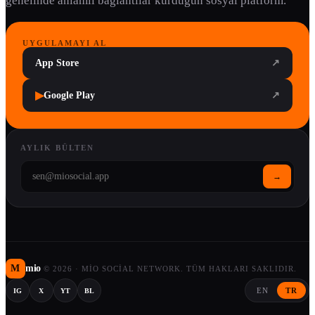
genelinde anlamlı bağlantılar kurduğun sosyal platform.
UYGULAMAYI AL
App Store
↗
▶
Google Play
↗
AYLIK BÜLTEN
→
M
mio
©
2026
·
MIO SOCIAL NETWORK. TÜM HAKLARI SAKLIDIR.
EN
TR
IG
X
YT
BL