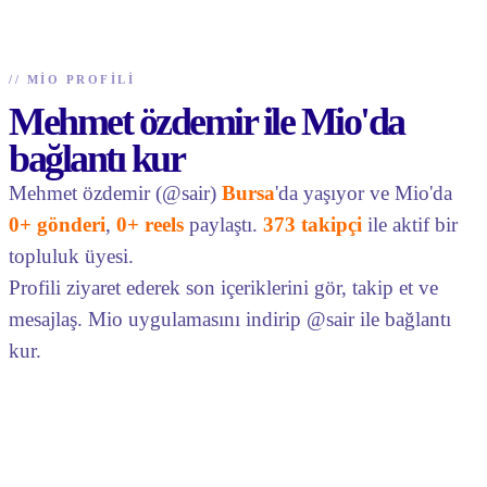
//
MIO PROFILI
Mehmet özdemir ile Mio'da
bağlantı kur
Mehmet özdemir (@sair)
Bursa
'da yaşıyor ve Mio'da
0+ gönderi
,
0+ reels
paylaştı.
373 takipçi
ile aktif bir
topluluk üyesi.
Profili ziyaret ederek son içeriklerini gör, takip et ve
mesajlaş. Mio uygulamasını indirip @sair ile bağlantı
kur.