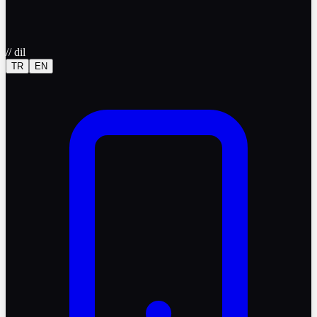
//
dil
TR
EN