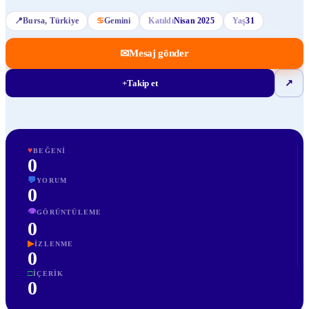
📍
Bursa
, Türkiye
♋
Gemini
Katıldı
Nisan 2025
Yaş
31
✉
Mesaj gönder
+
Takip et
↗
♥
BEĞENI
0
💬
YORUM
0
👁
GÖRÜNTÜLEME
0
▶
İZLENME
0
□
İÇERIK
0