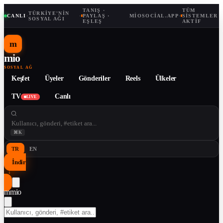
TANIŞ ·
TÜM
TÜRKIYE'NIN
CANLI
·
·
PAYLAŞ ·
MIOSOCIAL.APP
·
SISTEMLER
SOSYAL AĞI
EŞLEŞ
AKTIF
m
mio
SOSYAL AĞ
Keşfet
Üyeler
Gönderiler
Reels
Ülkeler
TV
Canlı
LIVE
⌘K
TR
EN
İndir
↓
m
mio