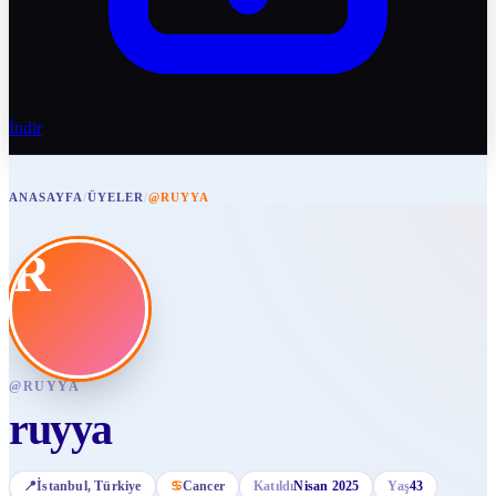
İndir
ANASAYFA
/
ÜYELER
/
@RUYYA
R
@
RUYYA
ruyya
📍
İstanbul
, Türkiye
♋
Cancer
Katıldı
Nisan 2025
Yaş
43