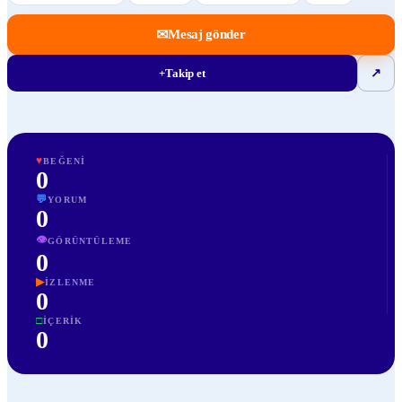
✉
Mesaj gönder
+
Takip et
↗
♥
BEĞENI
0
💬
YORUM
0
👁
GÖRÜNTÜLEME
0
▶
İZLENME
0
□
İÇERIK
0