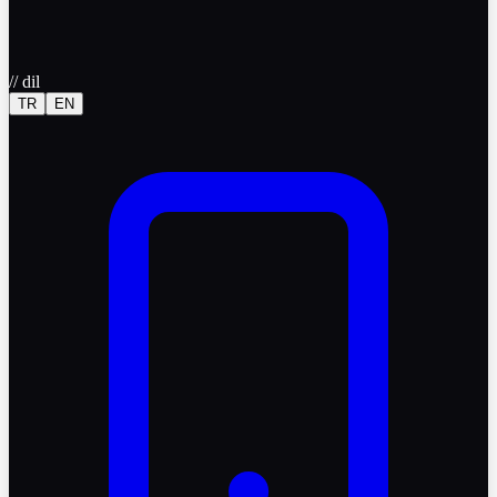
//
dil
TR
EN