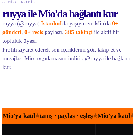
//
MIO PROFILI
ruyya ile Mio'da bağlantı kur
ruyya (@ruyya)
İstanbul
'da yaşıyor ve Mio'da
0+
gönderi
,
0+ reels
paylaştı.
385 takipçi
ile aktif bir
topluluk üyesi.
Profili ziyaret ederek son içeriklerini gör, takip et ve
mesajlaş. Mio uygulamasını indirip @ruyya ile bağlantı
kur.
Mio'ya katıl
tanış · paylaş · eşleş
Mio'ya katıl
★
★
★