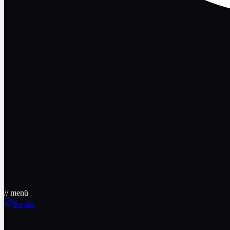
// menü
Keşfet