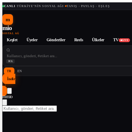
CANLI
·
TÜRKIYE'NIN SOSYAL AĞI
·
TANIŞ · PAYLAŞ · EŞLEŞ
m
mio
SOSYAL AĞ
Keşfet
Üyeler
Gönderiler
Reels
Ülkeler
TV
LIVE
⌘K
TR
EN
İndir
↓
m
mio