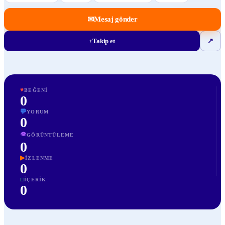
✉
Mesaj gönder
+
Takip et
↗
♥
BEĞENI
0
💬
YORUM
0
👁
GÖRÜNTÜLEME
0
▶
İZLENME
0
□
İÇERIK
0