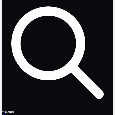
// menü