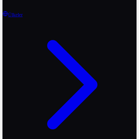
Ülkeler