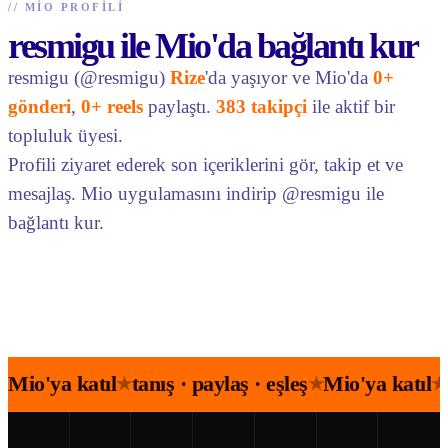
//
MIO PROFILI
resmigu ile Mio'da bağlantı kur
resmigu (@resmigu)
Rize
'da yaşıyor ve Mio'da
0+
gönderi
,
0+ reels
paylaştı.
383 takipçi
ile aktif bir
topluluk üyesi.
Profili ziyaret ederek son içeriklerini gör, takip et ve
mesajlaş. Mio uygulamasını indirip @resmigu ile
bağlantı kur.
Mio'ya katıl
tanış · paylaş · eşleş
Mio'ya katıl
★
★
★