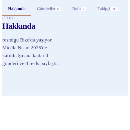
Hakkında
Gönderiler
Reels
Takipçi
0
0
383
// §01
Hakkında
resmigu Rize'da yaşıyor,
Mio'da Nisan 2025'de
katıldı. Şu ana kadar 0
gönderi ve 0 reels paylaştı.