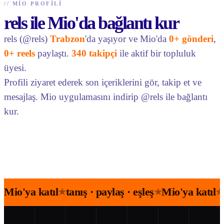
//
MIO PROFILI
rels ile Mio'da bağlantı kur
rels (@rels)
Trabzon
'da yaşıyor ve Mio'da
0+ gönderi
,
0+ reels
paylaştı.
340 takipçi
ile aktif bir topluluk
üyesi.
Profili ziyaret ederek son içeriklerini gör, takip et ve
mesajlaş. Mio uygulamasını indirip @rels ile bağlantı
kur.
Mio'ya katıl
tanış · paylaş · eşleş
Mio'ya katıl
★
★
★