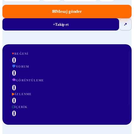
✉
Mesaj gönder
+
Takip et
↗
♥
BEĞENI
0
💬
YORUM
0
👁
GÖRÜNTÜLEME
0
▶
İZLENME
0
□
İÇERIK
0