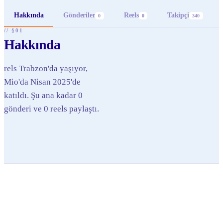
Hakkında
Gönderiler
Reels
Takipçi
0
0
340
// §01
Hakkında
rels Trabzon'da yaşıyor,
Mio'da Nisan 2025'de
katıldı. Şu ana kadar 0
gönderi ve 0 reels paylaştı.