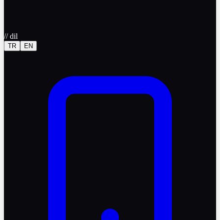
//
dil
TR
EN