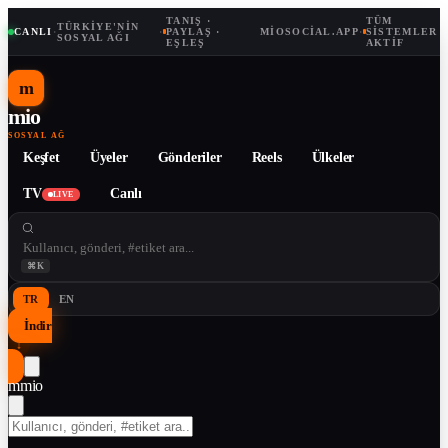
TANIŞ ·
TÜM
TÜRKIYE'NIN
CANLI
·
·
PAYLAŞ ·
MIOSOCIAL.APP
·
SISTEMLER
SOSYAL AĞI
EŞLEŞ
AKTIF
m
mio
SOSYAL AĞ
Keşfet
Üyeler
Gönderiler
Reels
Ülkeler
TV
Canlı
LIVE
⌘K
TR
EN
İndir
↓
m
mio