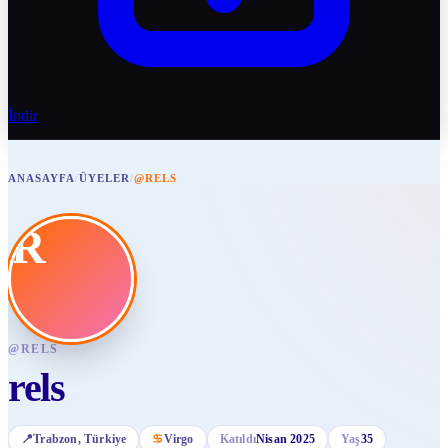
İndir
ANASAYFA
/
ÜYELER
/
@RELS
R
@
RELS
rels
📍
Trabzon
, Türkiye
♋
Virgo
Katıldı
Nisan 2025
Yaş
35