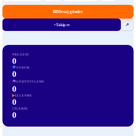
✉
Mesaj gönder
+
Takip et
↗
♥
BEĞENI
0
💬
YORUM
0
👁
GÖRÜNTÜLEME
0
▶
İZLENME
0
□
İÇERIK
0