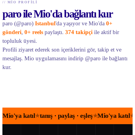
//
MIO PROFILI
paro ile Mio'da bağlantı kur
paro (@paro)
Istanbul
'da yaşıyor ve Mio'da
0+
gönderi
,
0+ reels
paylaştı.
374 takipçi
ile aktif bir
topluluk üyesi.
Profili ziyaret ederek son içeriklerini gör, takip et ve
mesajlaş. Mio uygulamasını indirip @paro ile bağlantı
kur.
Mio'ya katıl
tanış · paylaş · eşleş
Mio'ya katıl
★
★
★