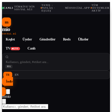
TANIŞ ·
TÜM
TÜRKIYE'NIN
CANLI
·
·
PAYLAŞ ·
MIOSOCIAL.APP
·
SISTEMLER
SOSYAL AĞI
EŞLEŞ
AKTIF
m
mio
SOSYAL AĞ
Keşfet
Üyeler
Gönderiler
Reels
Ülkeler
TV
Canlı
LIVE
⌘K
TR
EN
İndir
↓
m
mio