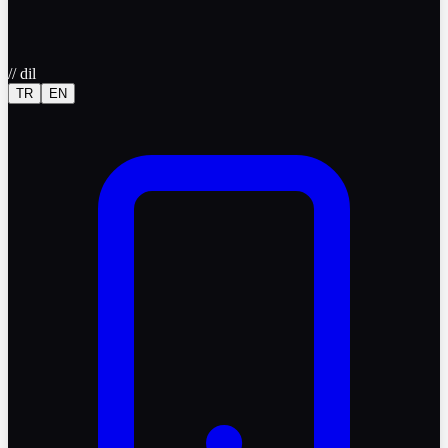
//
dil
TR
EN