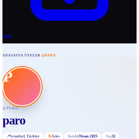
İndir
ANASAYFA
/
ÜYELER
/
@PARO
P
@
PARO
paro
📍
Istanbul
, Türkiye
♋
Aries
Katıldı
Nisan 2025
Yaş
32