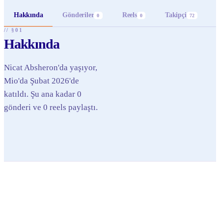
Hakkında
Gönderiler
Reels
Takipçi
0
0
72
// §01
Hakkında
Nicat Absheron'da yaşıyor,
Mio'da Şubat 2026'de
katıldı. Şu ana kadar 0
gönderi ve 0 reels paylaştı.