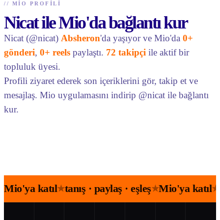
//
MIO PROFILI
Nicat ile Mio'da bağlantı kur
Nicat (@nicat)
Absheron
'da yaşıyor ve Mio'da
0+
gönderi
,
0+ reels
paylaştı.
72 takipçi
ile aktif bir
topluluk üyesi.
Profili ziyaret ederek son içeriklerini gör, takip et ve
mesajlaş. Mio uygulamasını indirip @nicat ile bağlantı
kur.
Mio'ya katıl
tanış · paylaş · eşleş
Mio'ya katıl
★
★
★