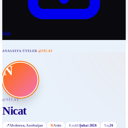
İndir
ANASAYFA
/
ÜYELER
/
@NICAT
N
@
NICAT
Nicat
📍
Absheron
, Azerbaijan
♋
Aries
Katıldı
Şubat 2026
Yaş
26