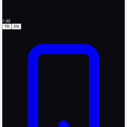
//
dil
TR
EN