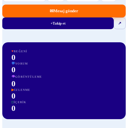
✉
Mesaj gönder
+
Takip et
↗
♥
BEĞENI
0
💬
YORUM
0
👁
GÖRÜNTÜLEME
0
▶
İZLENME
0
□
İÇERIK
0