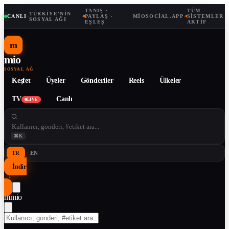
TANIŞ ·
TÜM
TÜRKIYE'NIN
CANLI
·
·
PAYLAŞ ·
MIOSOCIAL.APP
·
SISTEMLER
SOSYAL AĞI
EŞLEŞ
AKTIF
m
mio
SOSYAL AĞ
Keşfet
Üyeler
Gönderiler
Reels
Ülkeler
TV
Canlı
LIVE
⌘K
TR
EN
İndir
↓
m
mio