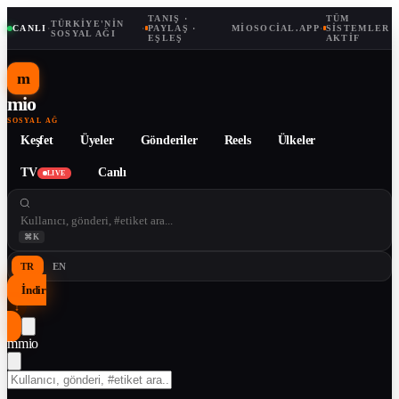
TANIŞ ·
TÜM
TÜRKIYE'NIN
CANLI
·
·
PAYLAŞ ·
MIOSOCIAL.APP
·
SISTEMLER
SOSYAL AĞI
EŞLEŞ
AKTIF
m
mio
SOSYAL AĞ
Keşfet
Üyeler
Gönderiler
Reels
Ülkeler
TV
Canlı
LIVE
⌘K
TR
EN
İndir
↓
m
mio