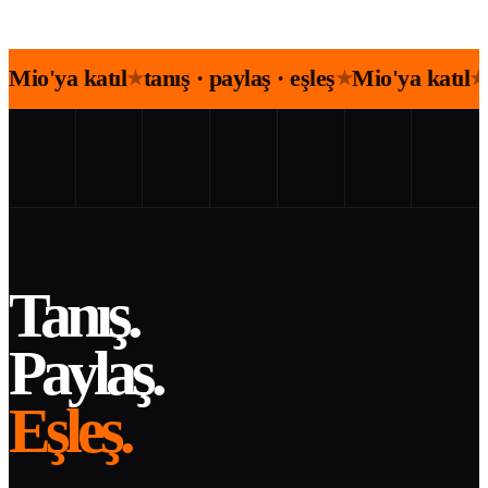
Mio'ya katıl
tanış · paylaş · eşleş
Mio'ya katıl
★
★
★
Tanış.
Paylaş.
Eşleş.