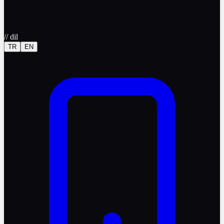
//
dil
TR
EN