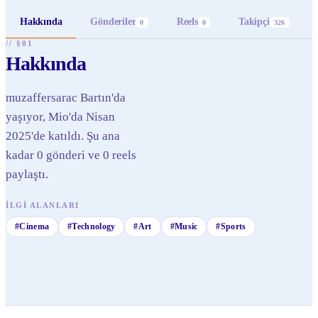
Hakkında
Gönderiler
Reels
Takipçi
0
0
326
// §01
Hakkında
muzaffersarac Bartın'da
yaşıyor, Mio'da Nisan
2025'de katıldı. Şu ana
kadar 0 gönderi ve 0 reels
paylaştı.
İLGI ALANLARI
#
Cinema
#
Technology
#
Art
#
Music
#
Sports