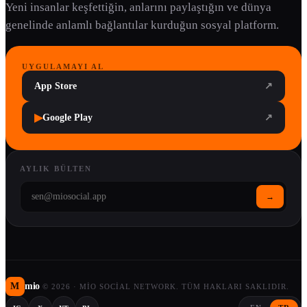
Yeni insanlar keşfettiğin, anlarını paylaştığın ve dünya
genelinde anlamlı bağlantılar kurduğun sosyal platform.
UYGULAMAYI AL
App Store
↗
▶
Google Play
↗
AYLIK BÜLTEN
→
M
mio
©
2026
·
MIO SOCIAL NETWORK. TÜM HAKLARI SAKLIDIR.