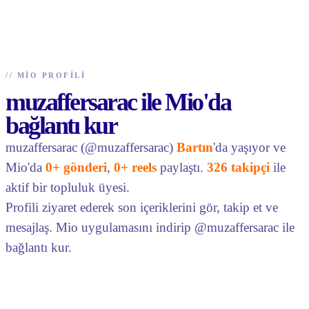
//
MIO PROFILI
muzaffersarac ile Mio'da
bağlantı kur
muzaffersarac (@muzaffersarac)
Bartın
'da yaşıyor ve
Mio'da
0+ gönderi
,
0+ reels
paylaştı.
326 takipçi
ile
aktif bir topluluk üyesi.
Profili ziyaret ederek son içeriklerini gör, takip et ve
mesajlaş. Mio uygulamasını indirip @muzaffersarac ile
bağlantı kur.