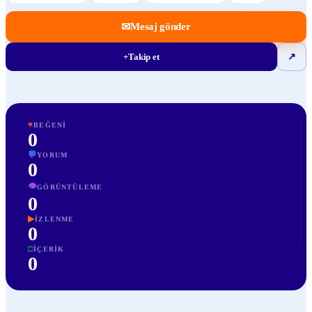
✉
Mesaj gönder
+
Takip et
↗
♥
BEĞENI
0
💬
YORUM
0
👁
GÖRÜNTÜLEME
0
▶
İZLENME
0
□
İÇERIK
0