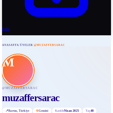
İndir
ANASAYFA
/
ÜYELER
/
@MUZAFFERSARAC
M
@
MUZAFFERSARAC
muzaffersarac
📍
Bartın
, Türkiye
♋
Gemini
Katıldı
Nisan 2025
Yaş
48