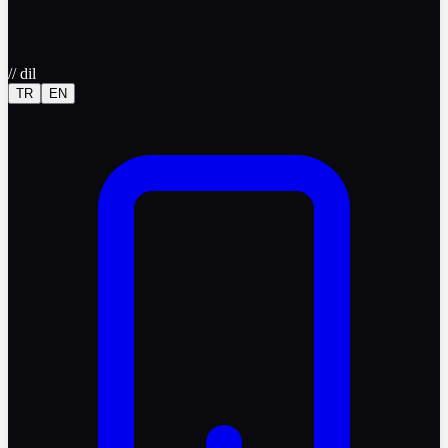
//
dil
TR
EN