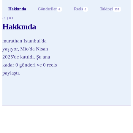
Hakkında
Gönderiler
Reels
Takipçi
0
0
355
// §01
Hakkında
murathan Istanbul'da
yaşıyor, Mio'da Nisan
2025'de katıldı. Şu ana
kadar 0 gönderi ve 0 reels
paylaştı.