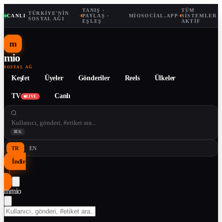
TANIŞ ·
TÜM
TÜRKIYE'NIN
CANLI
·
·
PAYLAŞ ·
MIOSOCIAL.APP
·
SISTEMLER
SOSYAL AĞI
EŞLEŞ
AKTIF
m
mio
SOSYAL AĞ
Keşfet
Üyeler
Gönderiler
Reels
Ülkeler
TV
Canlı
LIVE
⌘K
TR
EN
İndir
↓
m
mio