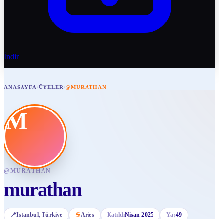
İndir
ANASAYFA
/
ÜYELER
/
@MURATHAN
M
@
MURATHAN
murathan
📍
Istanbul
, Türkiye
♋
Aries
Katıldı
Nisan 2025
Yaş
49