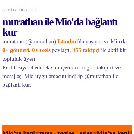
//
MIO PROFILI
murathan ile Mio'da bağlantı
kur
murathan (@murathan)
Istanbul
'da yaşıyor ve Mio'da
0+ gönderi
,
0+ reels
paylaştı.
355 takipçi
ile aktif bir
topluluk üyesi.
Profili ziyaret ederek son içeriklerini gör, takip et ve
mesajlaş. Mio uygulamasını indirip @murathan ile
bağlantı kur.
Mio'ya katıl
tanış · paylaş · eşleş
Mio'ya katıl
★
★
★