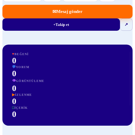
✉
Mesaj gönder
+
Takip et
↗
♥
BEĞENI
0
💬
YORUM
0
👁
GÖRÜNTÜLEME
0
▶
İZLENME
0
□
İÇERIK
0