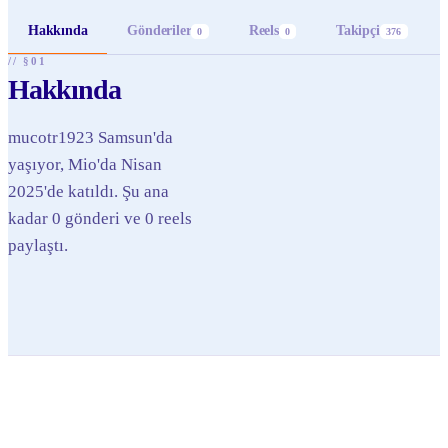
Hakkında
Gönderiler
Reels
Takipçi
0
0
376
// §01
Hakkında
mucotr1923 Samsun'da
yaşıyor, Mio'da Nisan
2025'de katıldı. Şu ana
kadar 0 gönderi ve 0 reels
paylaştı.