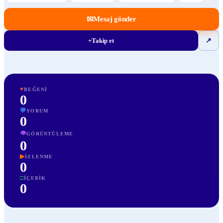
✉
Mesaj gönder
+
Takip et
↗
♥
BEĞENI
0
💬
YORUM
0
👁
GÖRÜNTÜLEME
0
▶
İZLENME
0
□
İÇERIK
0