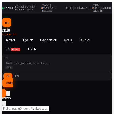
TANIŞ ·
TÜM
TÜRKIYE'NIN
CANLI
·
·
PAYLAŞ ·
MIOSOCIAL.APP
·
SISTEMLER
SOSYAL AĞI
EŞLEŞ
AKTIF
m
mio
SOSYAL AĞ
Keşfet
Üyeler
Gönderiler
Reels
Ülkeler
TV
Canlı
LIVE
⌘K
TR
EN
İndir
↓
m
mio