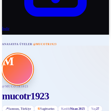
İndir
ANASAYFA
/
ÜYELER
/
@MUCOTR1923
M
@
MUCOTR1923
mucotr1923
📍
Samsun
, Türkiye
♋
Sagittarius
Katıldı
Nisan 2025
Yaş
27