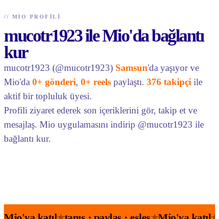
//
MIO PROFILI
mucotr1923 ile Mio'da bağlantı
kur
mucotr1923 (@mucotr1923)
Samsun
'da yaşıyor ve
Mio'da
0+ gönderi
,
0+ reels
paylaştı.
376 takipçi
ile
aktif bir topluluk üyesi.
Profili ziyaret ederek son içeriklerini gör, takip et ve
mesajlaş. Mio uygulamasını indirip @mucotr1923 ile
bağlantı kur.
Mio'ya katıl
tanış · paylaş · eşleş
Mio'ya katıl
★
★
★