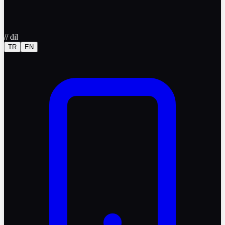
//
dil
TR
EN