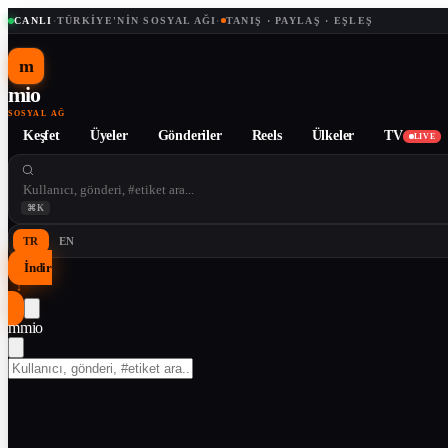
CANLI
·
TÜRKIYE'NIN SOSYAL AĞI
·
TANIŞ · PAYLAŞ · EŞLEŞ
m
mio
SOSYAL AĞ
Keşfet
Üyeler
Gönderiler
Reels
Ülkeler
TV
LIVE
⌘K
TR
EN
İndir
↓
m
mio