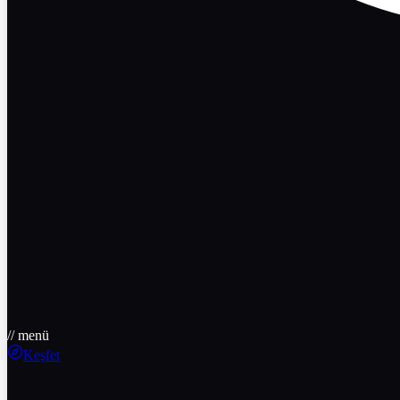
// menü
Keşfet