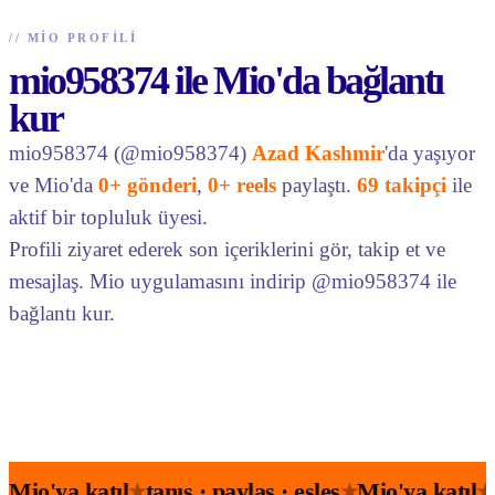
//
MIO PROFILI
mio958374 ile Mio'da bağlantı
kur
mio958374 (@mio958374)
Azad Kashmir
'da yaşıyor
ve Mio'da
0+ gönderi
,
0+ reels
paylaştı.
69 takipçi
ile
aktif bir topluluk üyesi.
Profili ziyaret ederek son içeriklerini gör, takip et ve
mesajlaş. Mio uygulamasını indirip @mio958374 ile
bağlantı kur.
Mio'ya katıl
tanış · paylaş · eşleş
Mio'ya katıl
★
★
★