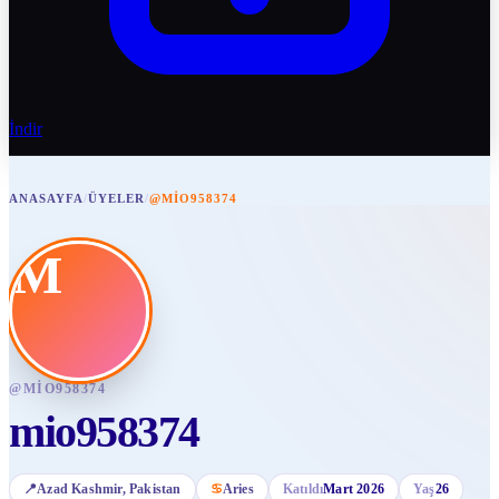
İndir
ANASAYFA
/
ÜYELER
/
@MIO958374
M
@
MIO958374
mio958374
📍
Azad Kashmir
, Pakistan
♋
Aries
Katıldı
Mart 2026
Yaş
26