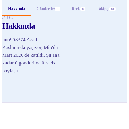
Hakkında
Gönderiler
Reels
Takipçi
0
0
69
// §01
Hakkında
mio958374 Azad
Kashmir'da yaşıyor, Mio'da
Mart 2026'de katıldı. Şu ana
kadar 0 gönderi ve 0 reels
paylaştı.