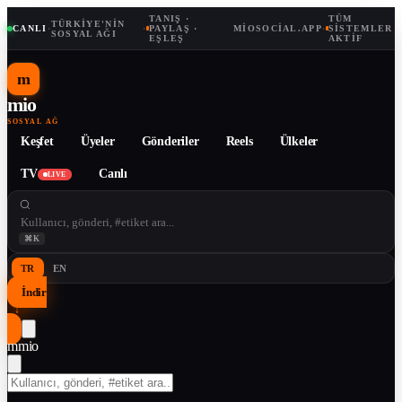
TANIŞ ·
TÜM
TÜRKIYE'NIN
CANLI
·
·
PAYLAŞ ·
MIOSOCIAL.APP
·
SISTEMLER
SOSYAL AĞI
EŞLEŞ
AKTIF
m
mio
SOSYAL AĞ
Keşfet
Üyeler
Gönderiler
Reels
Ülkeler
TV
Canlı
LIVE
⌘K
TR
EN
İndir
↓
m
mio