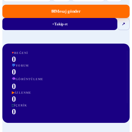
✉
Mesaj gönder
+
Takip et
↗
♥
BEĞENI
0
💬
YORUM
0
👁
GÖRÜNTÜLEME
0
▶
İZLENME
0
□
İÇERIK
0