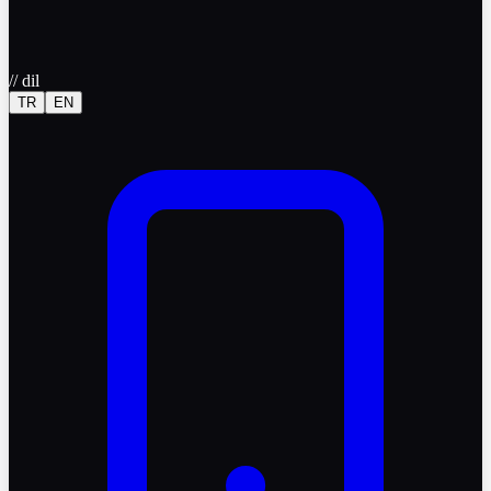
//
dil
TR
EN