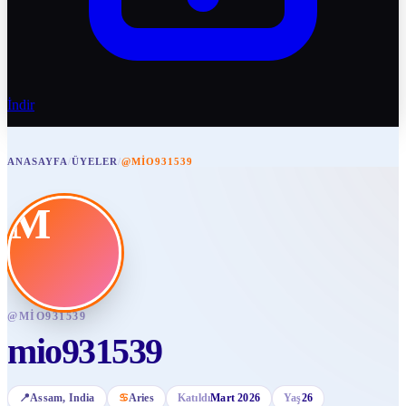
İndir
ANASAYFA
/
ÜYELER
/
@MIO931539
M
@
MIO931539
mio931539
📍
Assam
, India
♋
Aries
Katıldı
Mart 2026
Yaş
26