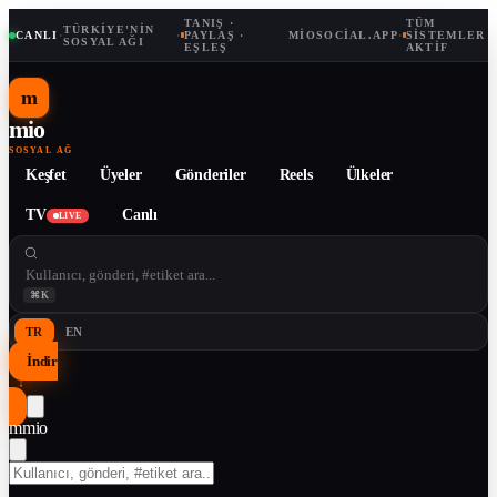
TANIŞ ·
TÜM
TÜRKIYE'NIN
CANLI
·
·
PAYLAŞ ·
MIOSOCIAL.APP
·
SISTEMLER
SOSYAL AĞI
EŞLEŞ
AKTIF
m
mio
SOSYAL AĞ
Keşfet
Üyeler
Gönderiler
Reels
Ülkeler
TV
Canlı
LIVE
⌘K
TR
EN
İndir
↓
m
mio