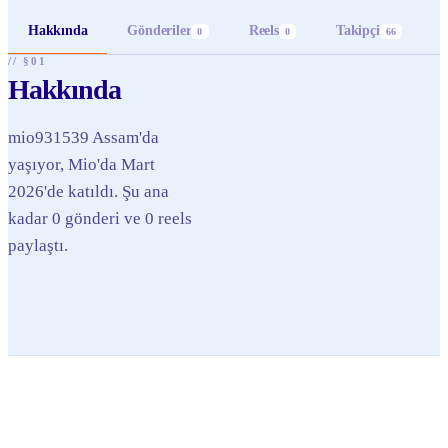
Hakkında
Gönderiler
Reels
Takipçi
0
0
66
// §01
Hakkında
mio931539 Assam'da
yaşıyor, Mio'da Mart
2026'de katıldı. Şu ana
kadar 0 gönderi ve 0 reels
paylaştı.