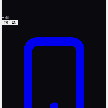
//
dil
TR
EN