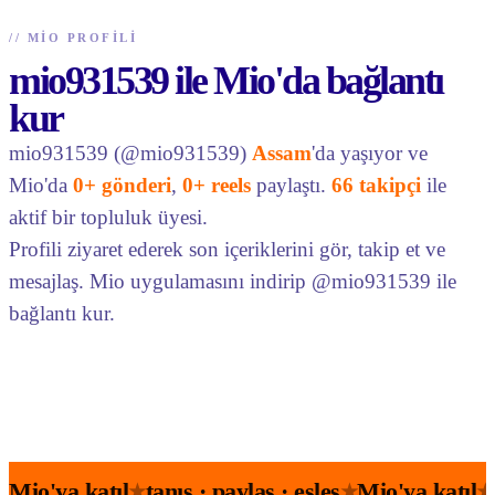
//
MIO PROFILI
mio931539 ile Mio'da bağlantı
kur
mio931539 (@mio931539)
Assam
'da yaşıyor ve
Mio'da
0+ gönderi
,
0+ reels
paylaştı.
66 takipçi
ile
aktif bir topluluk üyesi.
Profili ziyaret ederek son içeriklerini gör, takip et ve
mesajlaş. Mio uygulamasını indirip @mio931539 ile
bağlantı kur.
Mio'ya katıl
tanış · paylaş · eşleş
Mio'ya katıl
★
★
★