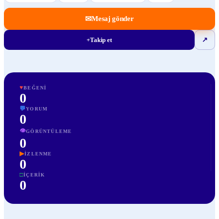
✉
Mesaj gönder
+
Takip et
↗
♥
BEĞENI
0
💬
YORUM
0
👁
GÖRÜNTÜLEME
0
▶
İZLENME
0
□
İÇERIK
0