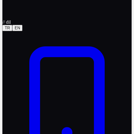
//
dil
TR
EN