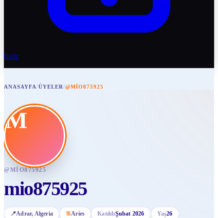
İndir
ANASAYFA
/
ÜYELER
/
@MIO875925
M
@
MIO875925
mio875925
📍
Adrar
, Algeria
♋
Aries
Katıldı
Şubat 2026
Yaş
26