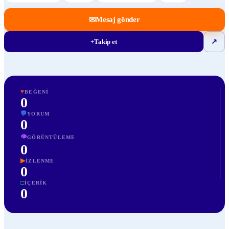
✉
Mesaj gönder
+
Takip et
↗
♥
BEĞENI
0
💬
YORUM
0
👁
GÖRÜNTÜLEME
0
▶
İZLENME
0
□
İÇERIK
0