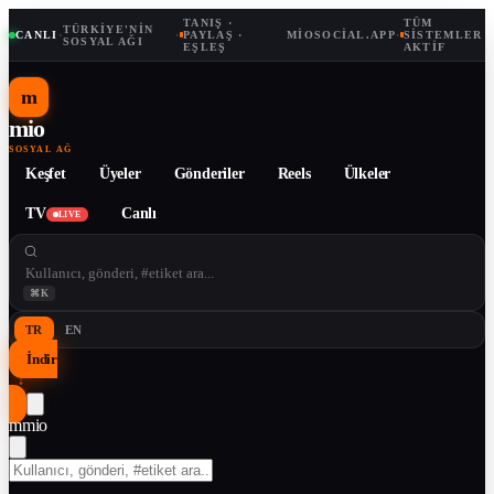
TANIŞ ·
TÜM
TÜRKIYE'NIN
CANLI
·
·
PAYLAŞ ·
MIOSOCIAL.APP
·
SISTEMLER
SOSYAL AĞI
EŞLEŞ
AKTIF
m
mio
SOSYAL AĞ
Keşfet
Üyeler
Gönderiler
Reels
Ülkeler
TV
Canlı
LIVE
⌘K
TR
EN
İndir
↓
m
mio