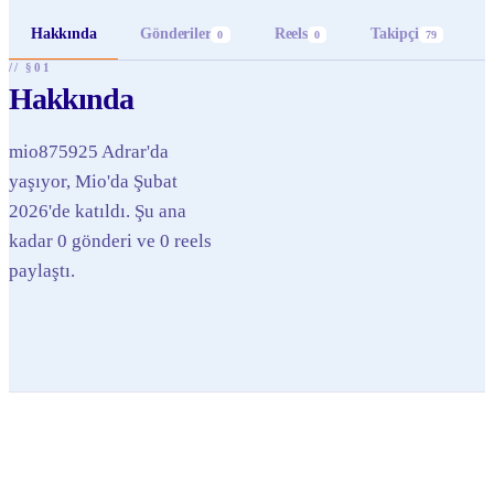
Hakkında
Gönderiler
Reels
Takipçi
0
0
79
// §01
Hakkında
mio875925 Adrar'da
yaşıyor, Mio'da Şubat
2026'de katıldı. Şu ana
kadar 0 gönderi ve 0 reels
paylaştı.