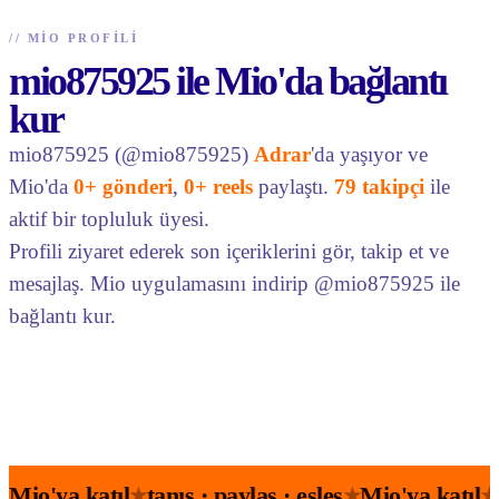
//
MIO PROFILI
mio875925 ile Mio'da bağlantı
kur
mio875925 (@mio875925)
Adrar
'da yaşıyor ve
Mio'da
0+ gönderi
,
0+ reels
paylaştı.
79 takipçi
ile
aktif bir topluluk üyesi.
Profili ziyaret ederek son içeriklerini gör, takip et ve
mesajlaş. Mio uygulamasını indirip @mio875925 ile
bağlantı kur.
Mio'ya katıl
tanış · paylaş · eşleş
Mio'ya katıl
★
★
★