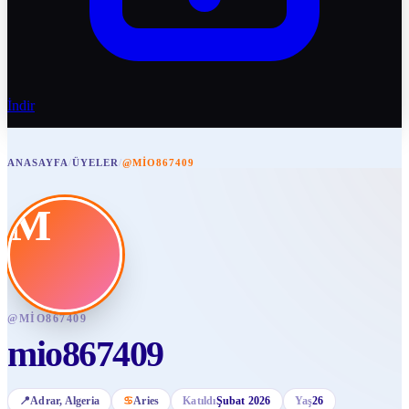
İndir
ANASAYFA
/
ÜYELER
/
@MIO867409
M
@
MIO867409
mio867409
📍
Adrar
, Algeria
♋
Aries
Katıldı
Şubat 2026
Yaş
26