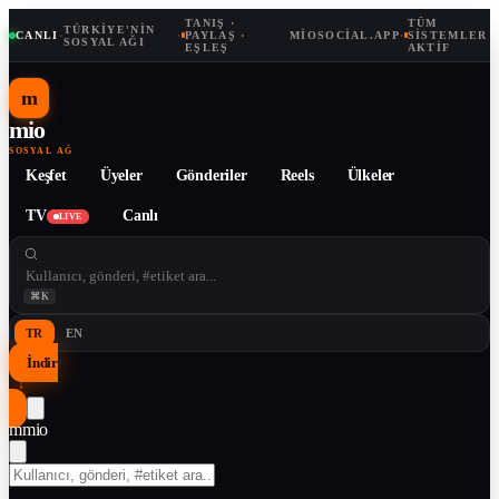
TANIŞ ·
TÜM
TÜRKIYE'NIN
CANLI
·
·
PAYLAŞ ·
MIOSOCIAL.APP
·
SISTEMLER
SOSYAL AĞI
EŞLEŞ
AKTIF
m
mio
SOSYAL AĞ
Keşfet
Üyeler
Gönderiler
Reels
Ülkeler
TV
Canlı
LIVE
⌘K
TR
EN
İndir
↓
m
mio