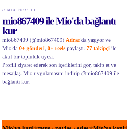
//
MIO PROFILI
mio867409 ile Mio'da bağlantı
kur
mio867409 (@mio867409)
Adrar
'da yaşıyor ve
Mio'da
0+ gönderi
,
0+ reels
paylaştı.
77 takipçi
ile
aktif bir topluluk üyesi.
Profili ziyaret ederek son içeriklerini gör, takip et ve
mesajlaş. Mio uygulamasını indirip @mio867409 ile
bağlantı kur.
Mio'ya katıl
tanış · paylaş · eşleş
Mio'ya katıl
★
★
★