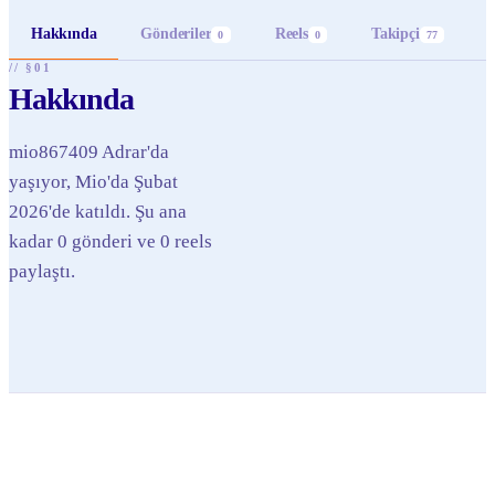
Hakkında
Gönderiler
Reels
Takipçi
0
0
77
// §01
Hakkında
mio867409 Adrar'da
yaşıyor, Mio'da Şubat
2026'de katıldı. Şu ana
kadar 0 gönderi ve 0 reels
paylaştı.