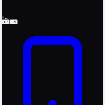
//
dil
TR
EN