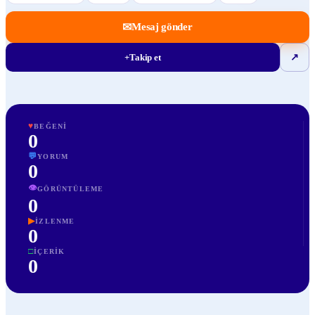
✉
Mesaj gönder
+
Takip et
↗
♥
BEĞENI
0
💬
YORUM
0
👁
GÖRÜNTÜLEME
0
▶
İZLENME
0
□
İÇERIK
0