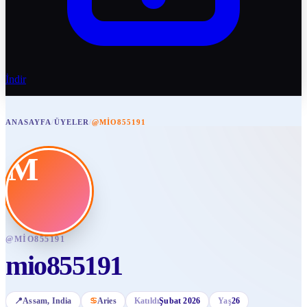
İndir
ANASAYFA
/
ÜYELER
/
@MIO855191
M
@
MIO855191
mio855191
📍
Assam
, India
♋
Aries
Katıldı
Şubat 2026
Yaş
26