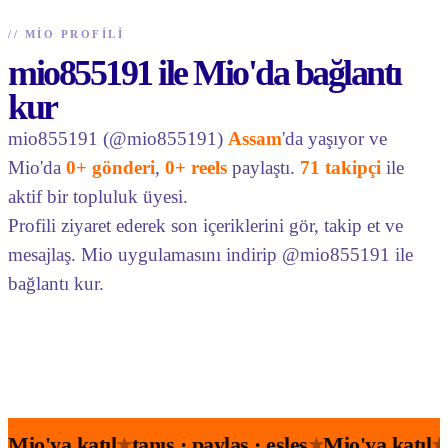
//
MIO PROFILI
mio855191 ile Mio'da bağlantı
kur
mio855191 (@mio855191)
Assam
'da yaşıyor ve
Mio'da
0+ gönderi
,
0+ reels
paylaştı.
71 takipçi
ile
aktif bir topluluk üyesi.
Profili ziyaret ederek son içeriklerini gör, takip et ve
mesajlaş. Mio uygulamasını indirip @mio855191 ile
bağlantı kur.
Mio'ya katıl
tanış · paylaş · eşleş
Mio'ya katıl
★
★
★