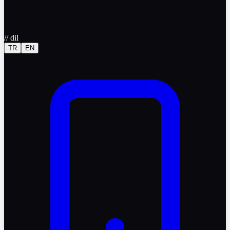
//
dil
TR
EN