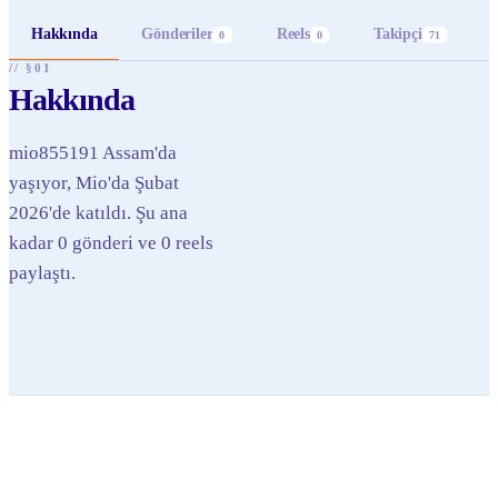
Hakkında
Gönderiler
Reels
Takipçi
0
0
71
// §01
Hakkında
mio855191 Assam'da
yaşıyor, Mio'da Şubat
2026'de katıldı. Şu ana
kadar 0 gönderi ve 0 reels
paylaştı.