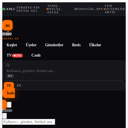
TANIŞ ·
TÜM
TÜRKIYE'NIN
CANLI
·
·
PAYLAŞ ·
MIOSOCIAL.APP
·
SISTEMLER
SOSYAL AĞI
EŞLEŞ
AKTIF
m
mio
SOSYAL AĞ
Keşfet
Üyeler
Gönderiler
Reels
Ülkeler
TV
Canlı
LIVE
⌘K
TR
EN
İndir
↓
m
mio