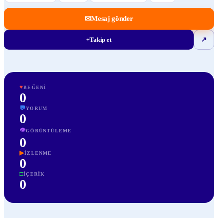
✉
Mesaj gönder
+
Takip et
↗
♥
BEĞENI
0
💬
YORUM
0
👁
GÖRÜNTÜLEME
0
▶
İZLENME
0
□
İÇERIK
0