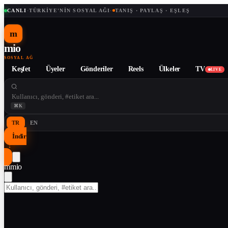
CANLI
·
TÜRKIYE'NIN SOSYAL AĞI
·
TANIŞ · PAYLAŞ · EŞLEŞ
m
mio
SOSYAL AĞ
Keşfet
Üyeler
Gönderiler
Reels
Ülkeler
TV
LIVE
⌘K
TR
EN
İndir
↓
m
mio