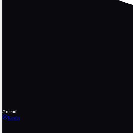
// menü
Keşfet