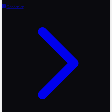
Gönderiler