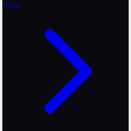
Üyeler