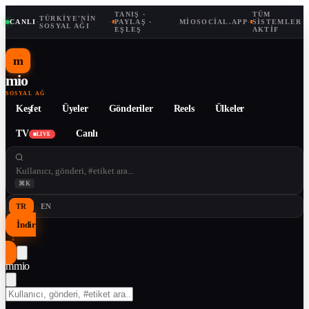
TANIŞ ·
TÜM
TÜRKIYE'NIN
CANLI
·
·
PAYLAŞ ·
MIOSOCIAL.APP
·
SISTEMLER
SOSYAL AĞI
EŞLEŞ
AKTIF
m
mio
SOSYAL AĞ
Keşfet
Üyeler
Gönderiler
Reels
Ülkeler
TV
Canlı
LIVE
⌘K
TR
EN
İndir
↓
m
mio