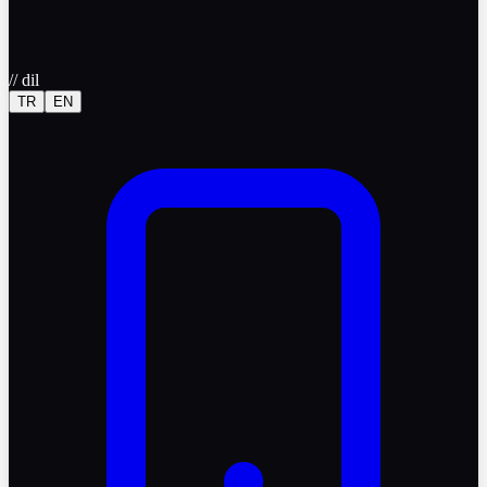
//
dil
TR
EN