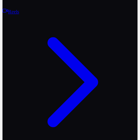
Reels