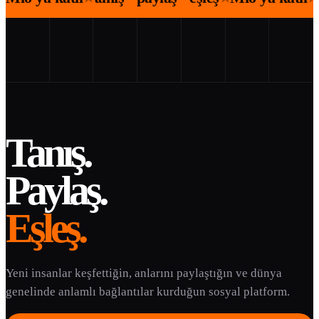
Tanış.
Paylaş.
Eşleş.
Yeni insanlar keşfettiğin, anlarını paylaştığın ve dünya
genelinde anlamlı bağlantılar kurduğun sosyal platform.