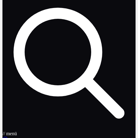
// menü