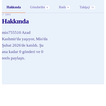
Hakkında
Gönderiler
Reels
Takipçi
0
0
73
// §01
Hakkında
mio755510 Azad
Kashmir'da yaşıyor, Mio'da
Şubat 2026'de katıldı. Şu
ana kadar 0 gönderi ve 0
reels paylaştı.