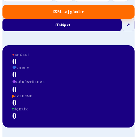
✉
Mesaj gönder
+
Takip et
↗
♥
BEĞENI
0
💬
YORUM
0
👁
GÖRÜNTÜLEME
0
▶
İZLENME
0
□
İÇERIK
0