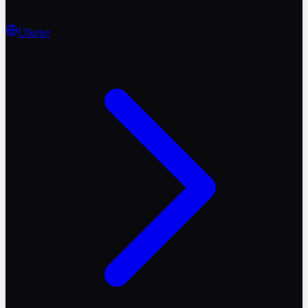
Ülkeler