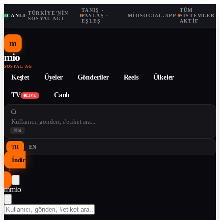
TANIŞ ·
TÜM
TÜRKIYE'NIN
CANLI
·
·
PAYLAŞ ·
MIOSOCIAL.APP
·
SISTEMLER
SOSYAL AĞI
EŞLEŞ
AKTIF
m
mio
SOSYAL AĞ
Keşfet
Üyeler
Gönderiler
Reels
Ülkeler
TV
Canlı
LIVE
⌘K
TR
EN
İndir
↓
m
mio