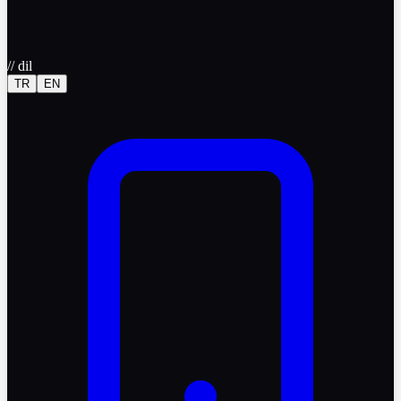
//
dil
TR
EN