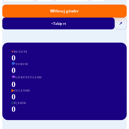
✉
Mesaj gönder
+
Takip et
↗
♥
BEĞENI
0
💬
YORUM
0
👁
GÖRÜNTÜLEME
0
▶
İZLENME
0
□
İÇERIK
0