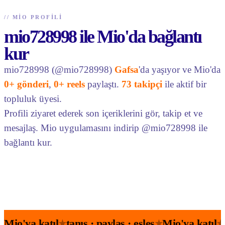
//
MIO PROFILI
mio728998 ile Mio'da bağlantı
kur
mio728998 (@mio728998)
Gafsa
'da yaşıyor ve Mio'da
0+ gönderi
,
0+ reels
paylaştı.
73 takipçi
ile aktif bir
topluluk üyesi.
Profili ziyaret ederek son içeriklerini gör, takip et ve
mesajlaş. Mio uygulamasını indirip @mio728998 ile
bağlantı kur.
Mio'ya katıl
tanış · paylaş · eşleş
Mio'ya katıl
★
★
★