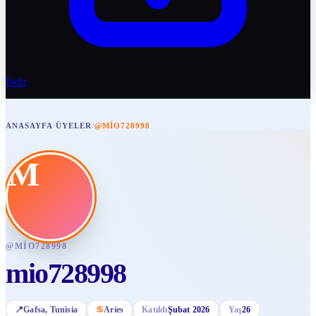
İndir
ANASAYFA
/
ÜYELER
/
@MIO728998
M
@
MIO728998
mio728998
📍
Gafsa
, Tunisia
♋
Aries
Katıldı
Şubat 2026
Yaş
26