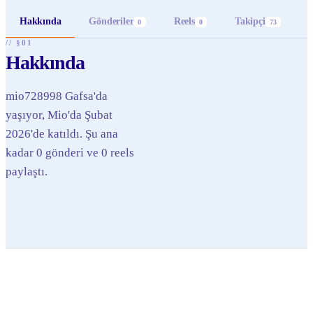
Hakkında
Gönderiler
Reels
Takipçi
0
0
73
// §01
Hakkında
mio728998 Gafsa'da
yaşıyor, Mio'da Şubat
2026'de katıldı. Şu ana
kadar 0 gönderi ve 0 reels
paylaştı.