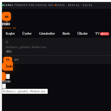
CANLI
·
TÜRKIYE'NIN SOSYAL AĞI
·
TANIŞ · PAYLAŞ · EŞLEŞ
m
mio
SOSYAL AĞ
Keşfet
Üyeler
Gönderiler
Reels
Ülkeler
TV
LIVE
⌘K
TR
EN
İndir
↓
m
mio