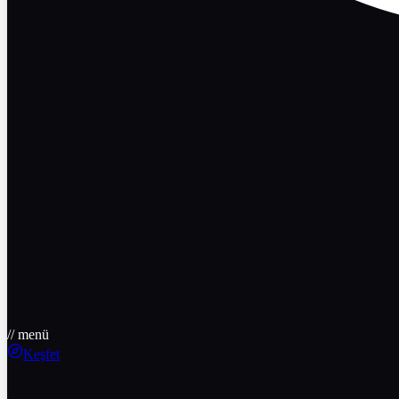
// menü
Keşfet