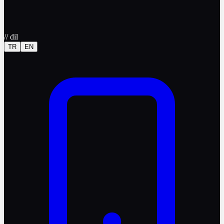
//
dil
TR
EN