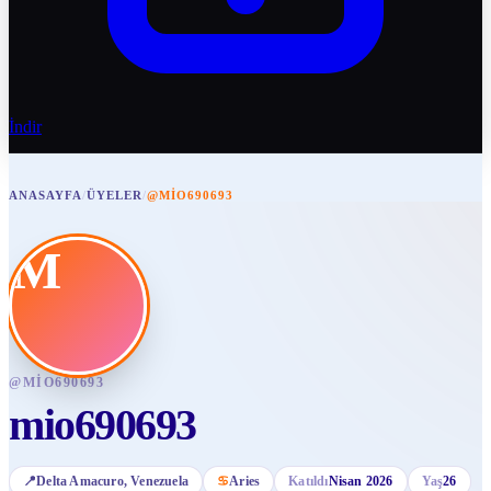
İndir
ANASAYFA
/
ÜYELER
/
@MIO690693
M
@
MIO690693
mio690693
📍
Delta Amacuro
, Venezuela
♋
Aries
Katıldı
Nisan 2026
Yaş
26