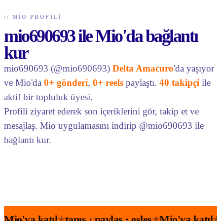
//
MIO PROFILI
mio690693 ile Mio'da bağlantı
kur
mio690693 (@mio690693)
Delta Amacuro
'da yaşıyor
ve Mio'da
0+ gönderi
,
0+ reels
paylaştı.
40 takipçi
ile
aktif bir topluluk üyesi.
Profili ziyaret ederek son içeriklerini gör, takip et ve
mesajlaş. Mio uygulamasını indirip @mio690693 ile
bağlantı kur.
Mio'ya katıl
tanış · paylaş · eşleş
Mio'ya katıl
★
★
★