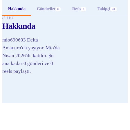
Hakkında
Gönderiler
Reels
Takipçi
0
0
40
// §01
Hakkında
mio690693 Delta
Amacuro'da yaşıyor, Mio'da
Nisan 2026'de katıldı. Şu
ana kadar 0 gönderi ve 0
reels paylaştı.