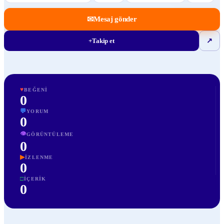
✉
Mesaj gönder
+
Takip et
↗
♥
BEĞENI
0
💬
YORUM
0
👁
GÖRÜNTÜLEME
0
▶
İZLENME
0
□
İÇERIK
0