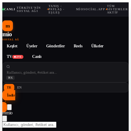
TANIŞ ·
TÜM
TÜRKIYE'NIN
CANLI
·
·
PAYLAŞ ·
MIOSOCIAL.APP
·
SISTEMLER
SOSYAL AĞI
EŞLEŞ
AKTIF
m
mio
SOSYAL AĞ
Keşfet
Üyeler
Gönderiler
Reels
Ülkeler
TV
Canlı
LIVE
⌘K
TR
EN
İndir
↓
m
mio